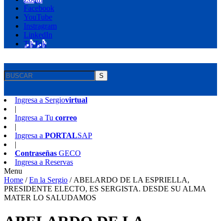
Facebook
YouTube
Instragram
LinkedIn
TikTok
S
Ingresa a
Sergio
virtual
|
Ingresa a
Tu
correo
|
Ingresa a
PORTAL
SAP
|
Contraseñas
GECO
Ingresa a
Reservas
Menu
Home
/
En la Sergio
/
ABELARDO DE LA ESPRIELLA,
PRESIDENTE ELECTO, ES SERGISTA. DESDE SU ALMA
MATER LO SALUDAMOS