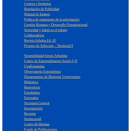
Centros e Institutos
Regulación de Publicidad
Manual de Imagen
Política de tratamiento de la información
Gestión Humana y Desarrollo Organizacional
Seguridad y Salud en el trabajo
Colaboradores
Revista Arbolea Ed. 85
Proceso de Selección – Territorial 9
Sostenibilidad Sergio Arboleda
Centro de Emprendimiento Sergio I+E
UsaHumanitas
Observatorio Astronómico
Departamento de Bienestar Universitario
Biblioteca
Repositorio
Estudiantes
Egresados
Secretaría General
Investigación
Revistas
Institucional
Centro de Idiomas
Fondo de Publicaciones