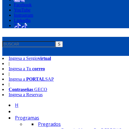
Facebook
YouTube
Instragram
LinkedIn
TikTok
S
Ingresa a
Sergio
virtual
|
Ingresa a
Tu
correo
|
Ingresa a
PORTAL
SAP
|
Contraseñas
GECO
Ingresa a
Reservas
H
Programas
Pregrados