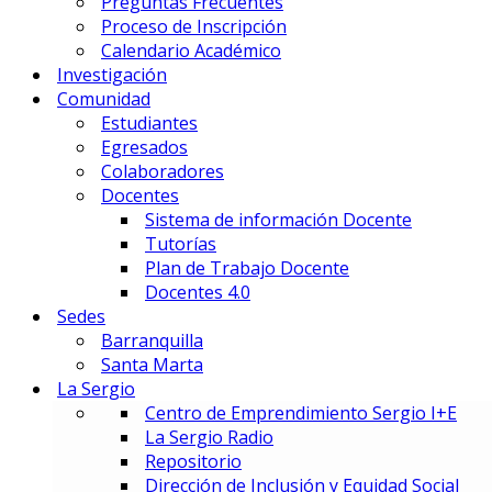
Preguntas Frecuentes
Gestión Deportiva
Proceso de Inscripción
Innovación y Economía de Dato
Calendario Académico
Marketing Integral y Negocios
Investigación
Negocios Estratégicos de Mod
Comunidad
Negocios, Emprendimiento e I
Estudiantes
Tecnología en Dirección Técnic
Egresados
Colaboradores
PREUNIVERSITARIOS
Docentes
Preuniversitario
Sistema de información Docente
Preparatorio en Música
Tutorías
Preparatorio en Teatro Musica
Plan de Trabajo Docente
Docentes 4.0
Sedes
Postgrados
Barranquilla
Santa Marta
La Sergio
PRIME BUSINESS SCHOOL
Centro de Emprendimiento Sergio I+E
DOCTORADO:
La Sergio Radio
DIN – Doctorado en Innovación
Repositorio
MAESTRÍAS:
Dirección de Inclusión y Equidad Social
EMBA – Executive MBA