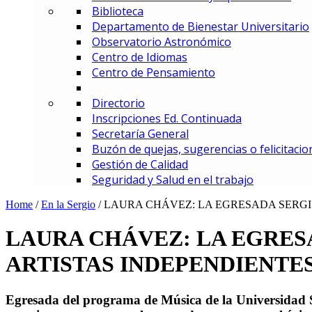
Biblioteca
MBA – Maestría en Administrac
Departamento de Bienestar Universitario
MAF – Maestría en Administraci
Observatorio Astronómico
MAGD – Maestría en Analítica y
Centro de Idiomas
MCI – Maestría en Comercio In
Centro de Pensamiento
MDEMEC – Maestría en Direcci
MDGT – Maestría en Dirección y
Directorio
MGCM – Maestría en Gerencia 
Inscripciones Ed. Continuada
MGCS – Maestría en Gerencia d
Secretaría General
Maestría en Gerencia Estratég
Buzón de quejas, sugerencias o felicitacio
MGIED – Maestría en Gestión de
Gestión de Calidad
MGE – Maestría en Gestión Ene
Seguridad y Salud en el trabajo
ESPECIALIZACIONES
Especialización en Comercio In
Home
/
En la Sergio
/
LAURA CHÁVEZ: LA EGRESADA SERGI
Especialización en Gerencia de
Especialización en Gerencia d
LAURA CHÁVEZ: LA EGRES
Especialización en Gerencia Es
ARTISTAS INDEPENDIENTE
Especialización en Gerencia Fin
Especialización en Gerencia Log
Especialización en Gestión de R
Egresada del programa de Música de la Universidad S