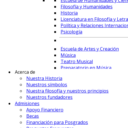
Escuela de Humanidades y Cienc
Filosofía y Humanidades
Historia
Licenciatura en Filosofía y Letr
Política y Relaciones Internacio
Psicología
Escuela de Artes y Creación
Música
Teatro Musical
Preparatorio en Música
Acerca de
Preparatorio en Teatro Musica
Nuestra Historia
Nuestros símbolos
Nuestra filosofía y nuestros principios
Prime Business School
Nuestros fundadores
Administración de Empresas y 
Admisiones
Comercio Internacional y Logís
Apoyo Financiero
Contaduría
Becas
Economía
Financiación para Posgrados
Finanzas, Fintech y Comercio Ex