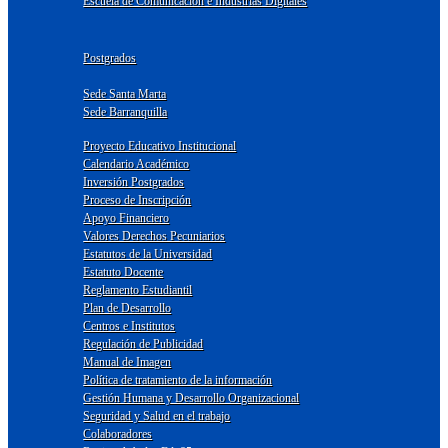
Escuela de Comunicación e Industrias Digitales
Postgrados
Sede Santa Marta
Sede Barranquilla
Proyecto Educativo Institucional
Calendario Académico
Inversión Postgrados
Proceso de Inscripción
Apoyo Financiero
Valores Derechos Pecuniarios
Estatutos de la Universidad
Estatuto Docente
Reglamento Estudiantil
Plan de Desarrollo
Centros e Institutos
Regulación de Publicidad
Manual de Imagen
Política de tratamiento de la información
Gestión Humana y Desarrollo Organizacional
Seguridad y Salud en el trabajo
Colaboradores