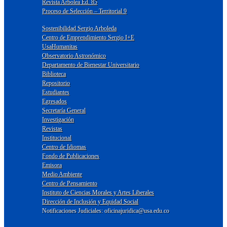
Revista Arbolea Ed. 85
Proceso de Selección – Territorial 9
Sostenibilidad Sergio Arboleda
Centro de Emprendimiento Sergio I+E
UsaHumanitas
Observatorio Astronómico
Departamento de Bienestar Universitario
Biblioteca
Repositorio
Estudiantes
Egresados
Secretaría General
Investigación
Revistas
Institucional
Centro de Idiomas
Fondo de Publicaciones
Emisora
Medio Ambiente
Centro de Pensamiento
Instituto de Ciencias Morales y Artes Liberales
Dirección de Inclusión y Equidad Social
Notificaciones Judiciales: oficinajuridica@usa.edu.co