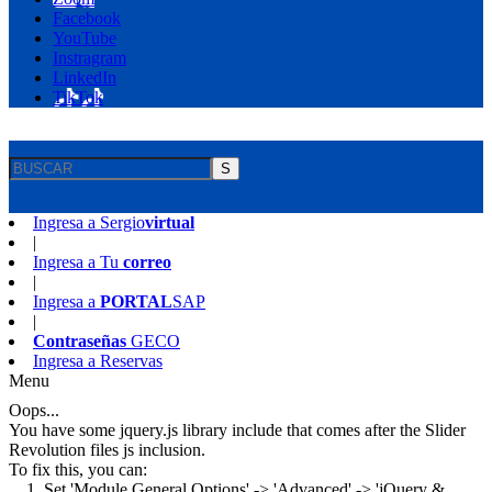
Facebook
YouTube
Instragram
LinkedIn
TikTok
S
Ingresa a
Sergio
virtual
|
Ingresa a
Tu
correo
|
Ingresa a
PORTAL
SAP
|
Contraseñas
GECO
Ingresa a
Reservas
Menu
Oops...
You have some jquery.js library include that comes after the Slider
Revolution files js inclusion.
To fix this, you can:
1. Set 'Module General Options' -> 'Advanced' -> 'jQuery &