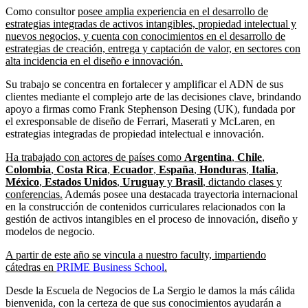
Como consultor
posee amplia experiencia en el desarrollo de
estrategias integradas de activos intangibles, propiedad intelectual y
nuevos negocios, y cuenta con conocimientos en el desarrollo de
estrategias de creación, entrega y captación de valor, en sectores con
alta incidencia en el diseño e innovación.
Su trabajo se concentra en fortalecer y amplificar el ADN de sus
clientes mediante el complejo arte de las decisiones clave, brindando
apoyo a firmas como Frank Stephenson Desing (UK), fundada por
el exresponsable de diseño de Ferrari, Maserati y McLaren, en
estrategias integradas de propiedad intelectual e innovación.
Ha trabajado con actores de países como
Argentina
,
Chile
,
Colombia
,
Costa Rica
,
Ecuador
,
España
,
Honduras
,
Italia
,
México
,
Estados Unidos
,
Uruguay
y
Brasil
, dictando clases y
conferencias.
Además posee una destacada trayectoria internacional
en la construcción de contenidos curriculares relacionados con la
gestión de activos intangibles en el proceso de innovación, diseño y
modelos de negocio.
A partir de este año se vincula a nuestro faculty, impartiendo
cátedras en
PRIME Business School
.
Desde la Escuela de Negocios de La Sergio le damos la más cálida
bienvenida, con la certeza de que sus conocimientos ayudarán a