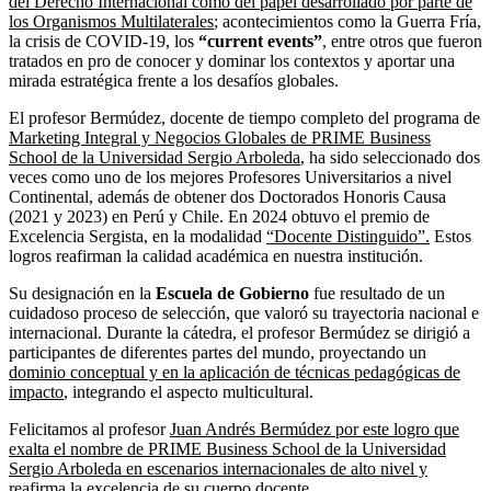
del Derecho Internacional como del papel desarrollado por parte de
los Organismos Multilaterales
; acontecimientos como la Guerra Fría,
la crisis de COVID-19, los
“current events”
, entre otros que fueron
tratados en pro de conocer y dominar los contextos y aportar una
mirada estratégica frente a los desafíos globales.
El profesor Bermúdez, docente de tiempo completo del programa de
Marketing Integral y Negocios Globales de PRIME Business
School de la Universidad Sergio Arboleda
, ha sido seleccionado dos
veces como uno de los mejores Profesores Universitarios a nivel
Continental, además de obtener dos Doctorados Honoris Causa
(2021 y 2023) en Perú y Chile. En 2024 obtuvo el premio de
Excelencia Sergista, en la modalidad
“Docente Distinguido”.
Estos
logros reafirman la calidad académica en nuestra institución.
Su designación en la
Escuela de Gobierno
fue resultado de un
cuidadoso proceso de selección, que valoró su trayectoria nacional e
internacional. Durante la cátedra, el profesor Bermúdez se dirigió a
participantes de diferentes partes del mundo, proyectando un
dominio conceptual y en la aplicación de técnicas pedagógicas de
impacto
, integrando el aspecto multicultural.
Felicitamos al profesor
Juan Andrés Bermúdez por este logro que
exalta el nombre de PRIME Business School de la Universidad
Sergio Arboleda en escenarios internacionales de alto nivel y
reafirma la excelencia de su cuerpo docente.