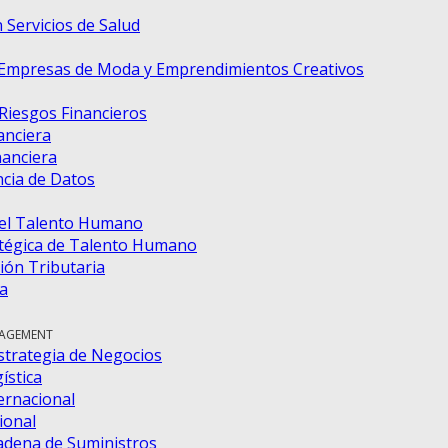
 Servicios de Salud
 Empresas de Moda y Emprendimientos Creativos
 Riesgos Financieros
anciera
nanciera
ncia de Datos
del Talento Humano
tégica de Talento Humano
ión Tributaria
a
NAGEMENT
strategia de Negocios
ística
ernacional
ional
adena de Suministros