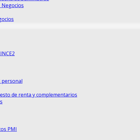
e Negocios
gocios
RINCE2
d personal
uesto de renta y complementarios
s
tos PMI