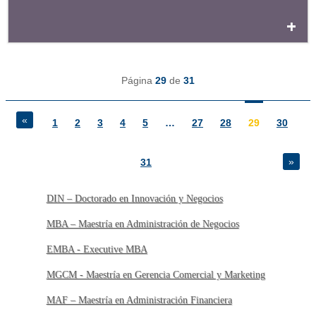
Página
29
de
31
«
1
2
3
4
5
…
27
28
29
30
»
31
DIN – Doctorado en Innovación y Negocios
MBA – Maestría en Administración de Negocios
EMBA - Executive MBA
MGCM - Maestría en Gerencia Comercial y Marketing
MAF – Maestría en Administración Financiera