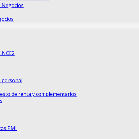
e Negocios
gocios
RINCE2
d personal
uesto de renta y complementarios
s
tos PMI