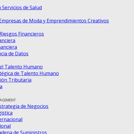
 Servicios de Salud
 Empresas de Moda y Emprendimientos Creativos
 Riesgos Financieros
anciera
nanciera
ncia de Datos
del Talento Humano
tégica de Talento Humano
ión Tributaria
a
NAGEMENT
strategia de Negocios
ística
ernacional
ional
adena de Suministros