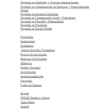
Pregrado en Marketing y Negocios Internacionales
Pregrado en Administración de Empresas y Transformación
Digital
Pregrado en Ingeniería Industrial
Pregrado en Comunicación Social y Periodismo
Pregrado en Filosofía y Humanidades
Pregrado en Psicología
Pregrado en Diseño Digital
Postgrados
Institucional
Estudiantes
Valores Derechos Pecuniarios
Proceso de Inscripción
Bienestar Universitario
Biblioteca
Perfiles Docentes
Investigación
Internacionalización
Egresados
Centro de Idiomas
Bogotá
PRIME Business School
Santa Marta
Madrid