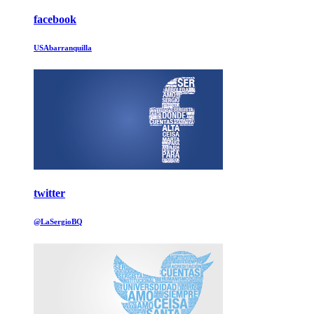
facebook
USAbarranquilla
twitter
@LaSergioBQ