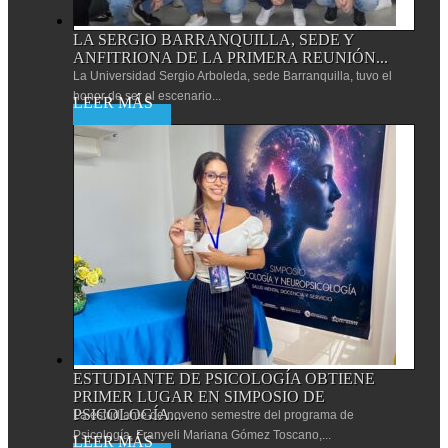
LA SERGIO BARRANQUILLA, SEDE Y
ANFITRIONA DE LA PRIMERA REUNIÓN...
La Universidad Sergio Arboleda, sede Barranquilla, tuvo el
honor de ser el escenario...
Leer más
ESTUDIANTE DE PSICOLOGÍA OBTIENE
PRIMER LUGAR EN SIMPOSIO DE
PSICOLOGÍA...
La estudiante de noveno semestre del programa de
Psicología, Franyeli Mariana Gómez Toscano,...