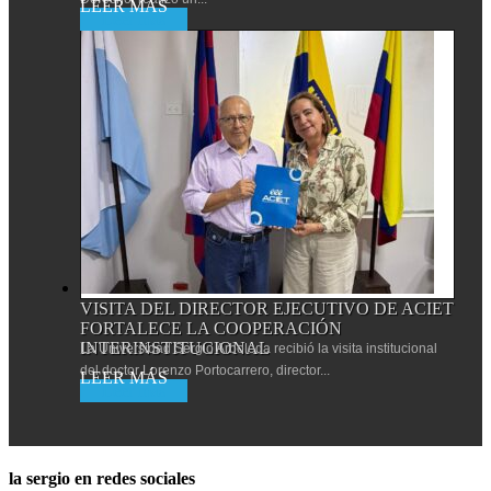
Leer más
VISITA DEL DIRECTOR EJECUTIVO DE ACIET
FORTALECE LA COOPERACIÓN
INTERINSTITUCIONAL
La Universidad Sergio Arboleda recibió la visita institucional
del doctor Lorenzo Portocarrero, director...
Leer más
la sergio en redes sociales