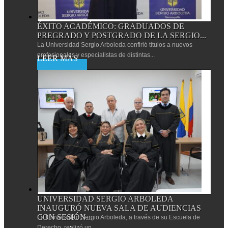
ÉXITO ACADÉMICO: GRADUADOS DE
PREGRADO Y POSTGRADO DE LA SERGIO...
La Universidad Sergio Arboleda confirió títulos a nuevos
profesionales y especialistas de distintas...
Leer más
UNIVERSIDAD SERGIO ARBOLEDA
INAUGURÓ NUEVA SALA DE AUDIENCIAS
CON SESIÓN...
La Universidad Sergio Arboleda, a través de su Escuela de
Derecho, realizó un...