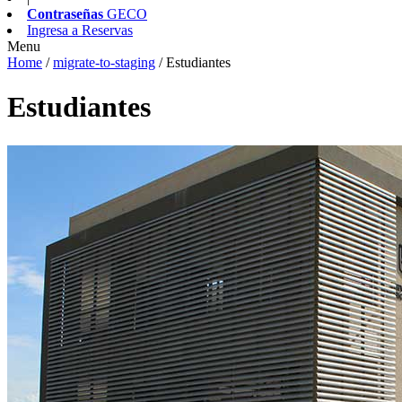
Contraseñas
GECO
Ingresa a
Reservas
Menu
Home
/
migrate-to-staging
/
Estudiantes
Estudiantes