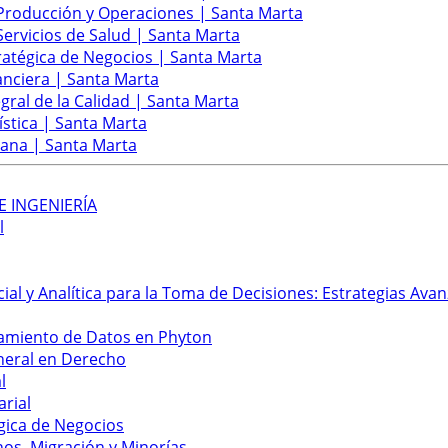
 Producción y Operaciones | Santa Marta
Servicios de Salud | Santa Marta
ratégica de Negocios | Santa Marta
anciera | Santa Marta
gral de la Calidad | Santa Marta
ística | Santa Marta
mana | Santa Marta
E INGENIERÍA
l
icial y Analítica para la Toma de Decisiones: Estrategias Av
samiento de Datos en Phyton
neral en Derecho
l
rial
gica de Negocios
s, Migración y Minorías