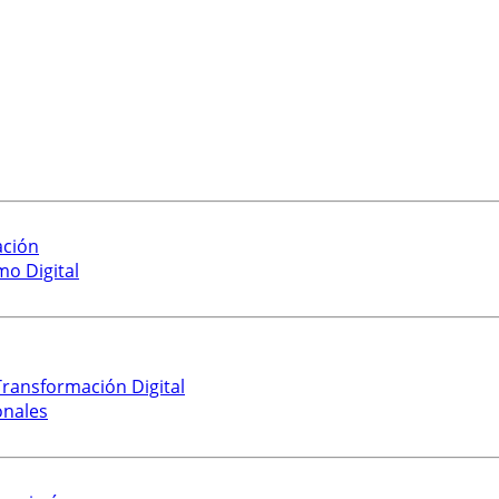
ación
mo Digital
ransformación Digital
onales