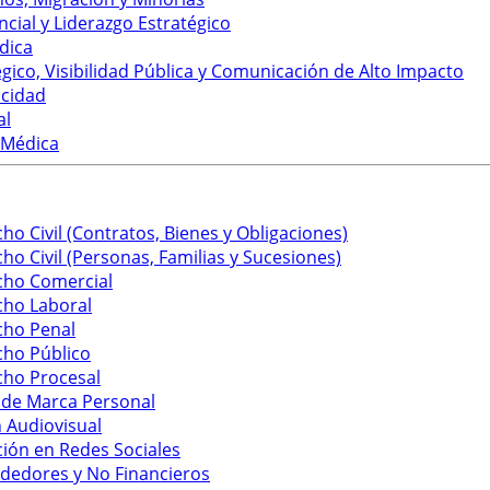
cial y Liderazgo Estratégico
dica
ico, Visibilidad Pública y Comunicación de Alto Impacto
icidad
al
 Médica
ho Civil (Contratos, Bienes y Obligaciones)
ho Civil (Personas, Familias y Sucesiones)
cho Comercial
cho Laboral
cho Penal
cho Público
cho Procesal
 de Marca Personal
 Audiovisual
ión en Redes Sociales
dedores y No Financieros