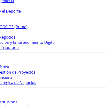
geniería
y el Deporte
GOCIOS (Prime)
 Negocios
vación y Emprendimiento Digital
 Tributaria
ística
Gestión de Proyectos
anciera
ratégica de Negocios
stitucional