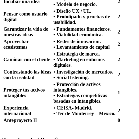
Incubar una idea
2
• Modelo de negocio.
• Diseño UX / UI..
Pensar como usuario
• Prototipado y pruebas de
2
digital
usabilidad.
Garantizar la vida de
• Fundamentos financieros.
2
nuestras ideas
• Viabilidad económica.
Aprovechar
• Redes de innovación.
2
ecosistemas
• Levantamiento de capital
• Estrategia de marca.
Caminar con el cliente
• Marketing en entornos
2
digitales.
Contrastando las ideas
• Investigación de mercados.
2
con la realidad
• Social listening.
• Protección de activos
Proteger tus activos
intangibles.
1
intangibles
• Estrategias competitivas
basadas en intangibles.
Experiencia
• CEISA- Madrid.
2
internacional
• Tec de Monterrey – México.
Anteproyecto II
0