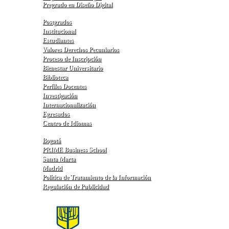
Pregrado en Diseño Digital
Postgrados
Institucional
Estudiantes
Valores Derechos Pecuniarios
Proceso de Inscripción
Bienestar Universitario
Biblioteca
Perfiles Docentes
Investigación
Internacionalización
Egresados
Centro de Idiomas
Bogotá
PRIME Business School
Santa Marta
Madrid
Política de Tratamiento de la Información
Regulación de Publicidad