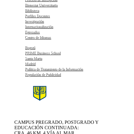
Bienestar Universitario
Biblioteca
Perfiles Docentes
Investigación
Internacionalización
Egresados
Centro de Idiomas
Bogotá
PRIME Business School
Santa Marta
Madrid
Política de Tratamiento de la Información
Regulación de Publicidad
CAMPUS PREGRADO, POSTGRADO Y
EDUCACIÓN CONTINUADA:
CRA. 46 KM. 4 VÍA AL MAR.