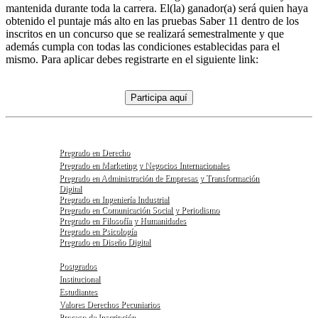
mantenida durante toda la carrera. El(la) ganador(a) será quien haya
obtenido el puntaje más alto en las pruebas Saber 11 dentro de los
inscritos en un concurso que se realizará semestralmente y que
además cumpla con todas las condiciones establecidas para el
mismo. Para aplicar debes registrarte en el siguiente link:
Participa aquí
Pregrado en Derecho
Pregrado en Marketing y Negocios Internacionales
Pregrado en Administración de Empresas y Transformación
Digital
Pregrado en Ingeniería Industrial
Pregrado en Comunicación Social y Periodismo
Pregrado en Filosofía y Humanidades
Pregrado en Psicología
Pregrado en Diseño Digital
Postgrados
Institucional
Estudiantes
Valores Derechos Pecuniarios
Proceso de Inscripción