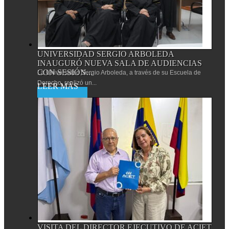
UNIVERSIDAD SERGIO ARBOLEDA
INAUGURÓ NUEVA SALA DE AUDIENCIAS
CON SESIÓN...
La Universidad Sergio Arboleda, a través de su Escuela de
Derecho, realizó un...
Leer más
VISITA DEL DIRECTOR EJECUTIVO DE ACIET