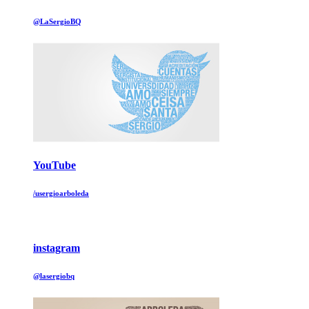
@LaSergioBQ
YouTube
/usergioarboleda
instagram
@lasergiobq