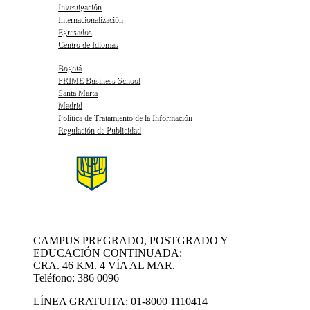
Investigación
Internacionalización
Egresados
Centro de Idiomas
Bogotá
PRIME Business School
Santa Marta
Madrid
Política de Tratamiento de la Información
Regulación de Publicidad
CAMPUS PREGRADO, POSTGRADO Y
EDUCACIÓN CONTINUADA:
CRA. 46 KM. 4 VÍA AL MAR.
Teléfono: 386 0096
LÍNEA GRATUITA: 01-8000 1110414