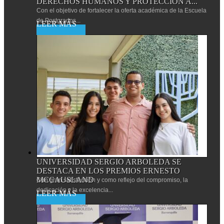
DERECHOS HUMANOS Y PROTECCIÓN A...
Con el objetivo de fortalecer la oferta académica de la Escuela
de Postgrados...
Leer más
UNIVERSIDAD SERGIO ARBOLEDA SE
DESTACA EN LOS PREMIOS ERNESTO
MCCAUSLAND
Con gran satisfacción y como reflejo del compromiso, la
dedicación y la excelencia...
Leer más