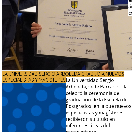
e
á
c
LA UNIVERSIDAD SERGIO ARBOLEDA GRADUÓ A NUEVOS
ESPECIALISTAS Y MAGÍSTERES
La Universidad Sergio
Arboleda, sede Barranquilla,
celebró la ceremonia de
graduación de la Escuela de
Postgrados, en la que nuevos
especialistas y magísteres
recibieron su título en
diferentes áreas del