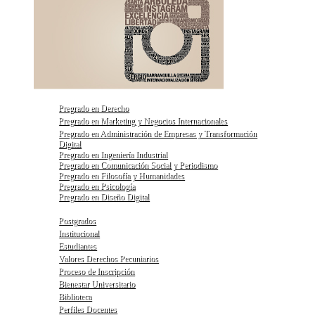
Pregrado en Derecho
Pregrado en Marketing y Negocios Internacionales
Pregrado en Administración de Empresas y Transformación
Digital
Pregrado en Ingeniería Industrial
Pregrado en Comunicación Social y Periodismo
Pregrado en Filosofía y Humanidades
Pregrado en Psicología
Pregrado en Diseño Digital
Postgrados
Institucional
Estudiantes
Valores Derechos Pecuniarios
Proceso de Inscripción
Bienestar Universitario
Biblioteca
Perfiles Docentes