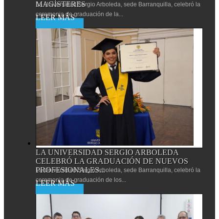
MAGÍSTERES
La Universidad Sergio Arboleda, sede Barranquilla, celebró la
ceremonia de graduación de la...
Leer más
LA UNIVERSIDAD SERGIO ARBOLEDA
CELEBRÓ LA GRADUACIÓN DE NUEVOS
PROFESIONALES...
La Universidad Sergio Arboleda, sede Barranquilla, celebró la
ceremonia de graduación de los...
Leer más