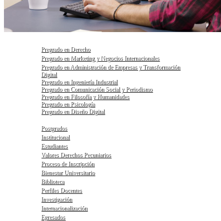
Pregrado en Derecho
Pregrado en Marketing y Negocios Internacionales
Pregrado en Administración de Empresas y Transformación
Digital
Pregrado en Ingeniería Industrial
Pregrado en Comunicación Social y Periodismo
Pregrado en Filosofía y Humanidades
Pregrado en Psicología
Pregrado en Diseño Digital
Postgrados
Institucional
Estudiantes
Valores Derechos Pecuniarios
Proceso de Inscripción
Bienestar Universitario
Biblioteca
Perfiles Docentes
Investigación
Internacionalización
Egresados