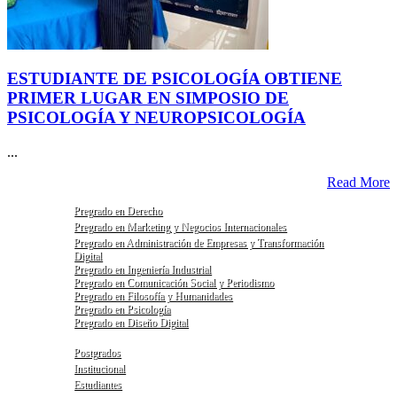
ESTUDIANTE DE PSICOLOGÍA OBTIENE
PRIMER LUGAR EN SIMPOSIO DE
PSICOLOGÍA Y NEUROPSICOLOGÍA
...
Read More
Pregrado en Derecho
Pregrado en Marketing y Negocios Internacionales
Pregrado en Administración de Empresas y Transformación
Digital
Pregrado en Ingeniería Industrial
Pregrado en Comunicación Social y Periodismo
Pregrado en Filosofía y Humanidades
Pregrado en Psicología
Pregrado en Diseño Digital
Postgrados
Institucional
Estudiantes