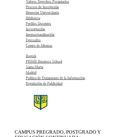
Valores Derechos Pecuniarios
Proceso de Inscripción
Bienestar Universitario
Biblioteca
Perfiles Docentes
Investigación
Internacionalización
Egresados
Centro de Idiomas
Bogotá
PRIME Business School
Santa Marta
Madrid
Política de Tratamiento de la Información
Regulación de Publicidad
CAMPUS PREGRADO, POSTGRADO Y