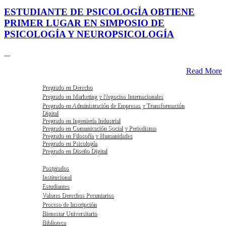
ESTUDIANTE DE PSICOLOGÍA OBTIENE
PRIMER LUGAR EN SIMPOSIO DE
PSICOLOGÍA Y NEUROPSICOLOGÍA
...
Read More
Pregrado en Derecho
Pregrado en Marketing y Negocios Internacionales
Pregrado en Administración de Empresas y Transformación
Digital
Pregrado en Ingeniería Industrial
Pregrado en Comunicación Social y Periodismo
Pregrado en Filosofía y Humanidades
Pregrado en Psicología
Pregrado en Diseño Digital
Postgrados
Institucional
Estudiantes
Valores Derechos Pecuniarios
Proceso de Inscripción
Bienestar Universitario
Biblioteca