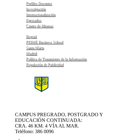
Perfiles Docentes
Investigación
Internacionalización
Egresados
Centro de Idiomas
Bogotá
PRIME Business School
Santa Marta
Madrid
Política de Tratamiento de la Información
Regulación de Publicidad
CAMPUS PREGRADO, POSTGRADO Y
EDUCACIÓN CONTINUADA:
CRA. 46 KM. 4 VÍA AL MAR.
Teléfono: 386 0096