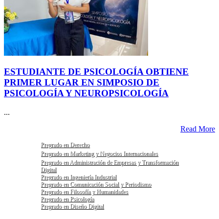
ESTUDIANTE DE PSICOLOGÍA OBTIENE
PRIMER LUGAR EN SIMPOSIO DE
PSICOLOGÍA Y NEUROPSICOLOGÍA
...
Read More
Pregrado en Derecho
Pregrado en Marketing y Negocios Internacionales
Pregrado en Administración de Empresas y Transformación
Digital
Pregrado en Ingeniería Industrial
Pregrado en Comunicación Social y Periodismo
Pregrado en Filosofía y Humanidades
Pregrado en Psicología
Pregrado en Diseño Digital