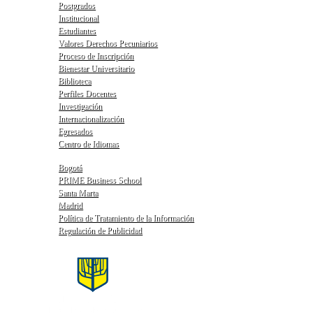
Postgrados
Institucional
Estudiantes
Valores Derechos Pecuniarios
Proceso de Inscripción
Bienestar Universitario
Biblioteca
Perfiles Docentes
Investigación
Internacionalización
Egresados
Centro de Idiomas
Bogotá
PRIME Business School
Santa Marta
Madrid
Política de Tratamiento de la Información
Regulación de Publicidad