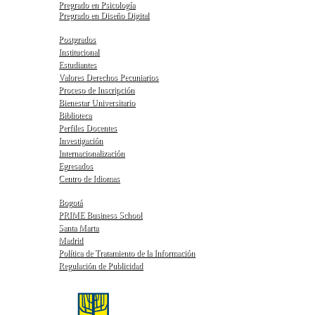
Pregrado en Psicología
Pregrado en Diseño Digital
Postgrados
Institucional
Estudiantes
Valores Derechos Pecuniarios
Proceso de Inscripción
Bienestar Universitario
Biblioteca
Perfiles Docentes
Investigación
Internacionalización
Egresados
Centro de Idiomas
Bogotá
PRIME Business School
Santa Marta
Madrid
Política de Tratamiento de la Información
Regulación de Publicidad