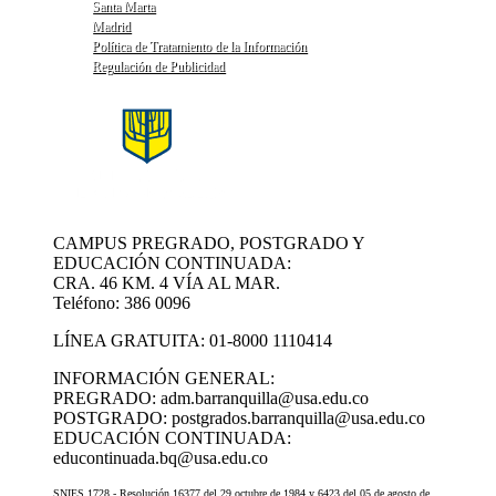
Santa Marta
Madrid
Política de Tratamiento de la Información
Regulación de Publicidad
CAMPUS PREGRADO, POSTGRADO Y
EDUCACIÓN CONTINUADA:
CRA. 46 KM. 4 VÍA AL MAR.
Teléfono: 386 0096
LÍNEA GRATUITA: 01-8000 1110414
INFORMACIÓN GENERAL:
PREGRADO: adm.barranquilla@usa.edu.co
POSTGRADO: postgrados.barranquilla@usa.edu.co
EDUCACIÓN CONTINUADA:
educontinuada.bq@usa.edu.co
SNIES 1728 - Resolución 16377 del 29 octubre de 1984 y 6423 del 05 de agosto de