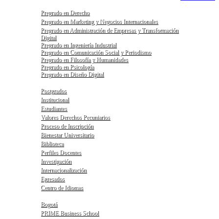
Pregrado en Derecho
Pregrado en Marketing y Negocios Internacionales
Pregrado en Administración de Empresas y Transformación
Digital
Pregrado en Ingeniería Industrial
Pregrado en Comunicación Social y Periodismo
Pregrado en Filosofía y Humanidades
Pregrado en Psicología
Pregrado en Diseño Digital
Postgrados
Institucional
Estudiantes
Valores Derechos Pecuniarios
Proceso de Inscripción
Bienestar Universitario
Biblioteca
Perfiles Docentes
Investigación
Internacionalización
Egresados
Centro de Idiomas
Bogotá
PRIME Business School