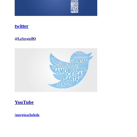
twitter
@LaSergioBQ
YouTube
/usergioarboleda