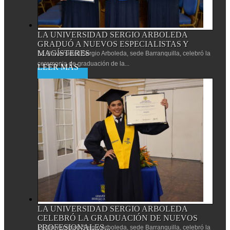
LA UNIVERSIDAD SERGIO ARBOLEDA
GRADUÓ A NUEVOS ESPECIALISTAS Y
MAGÍSTERES
La Universidad Sergio Arboleda, sede Barranquilla, celebró la
ceremonia de graduación de la...
Leer más
LA UNIVERSIDAD SERGIO ARBOLEDA
CELEBRÓ LA GRADUACIÓN DE NUEVOS
PROFESIONALES...
La Universidad Sergio Arboleda, sede Barranquilla, celebró la