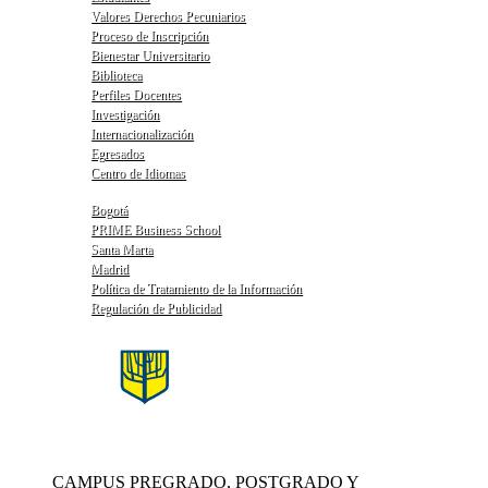
Valores Derechos Pecuniarios
Proceso de Inscripción
Bienestar Universitario
Biblioteca
Perfiles Docentes
Investigación
Internacionalización
Egresados
Centro de Idiomas
Bogotá
PRIME Business School
Santa Marta
Madrid
Política de Tratamiento de la Información
Regulación de Publicidad
CAMPUS PREGRADO, POSTGRADO Y