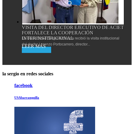
VISITA DEL DIRECTOR EJECUTIVO DE ACIET
FORTALECE LA COOPERACIÓN
INTERINSTITUCIONAL
La Universidad Sergio Arboleda recibió la visita institucional
del doctor Lorenzo Portocarrero, director...
Leer más
la sergio en redes sociales
facebook
USAbarranquilla