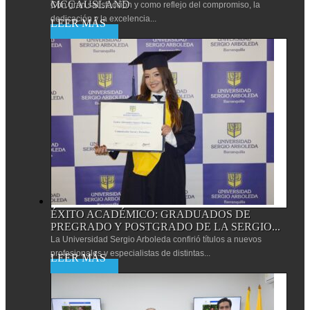
MCCAUSLAND
Con gran satisfacción y como reflejo del compromiso, la
dedicación y la excelencia...
Leer más
ÉXITO ACADÉMICO: GRADUADOS DE
PREGRADO Y POSTGRADO DE LA SERGIO...
La Universidad Sergio Arboleda confirió títulos a nuevos
profesionales y especialistas de distintas...
Leer más