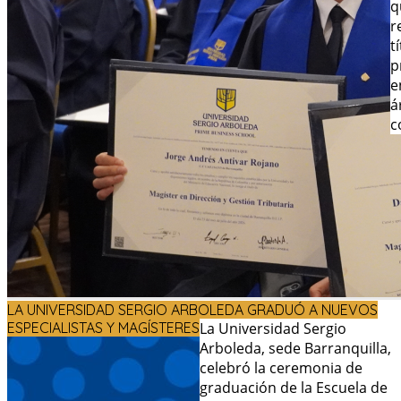
q
r
t
p
e
á
c
LA UNIVERSIDAD SERGIO ARBOLEDA GRADUÓ A NUEVOS
ESPECIALISTAS Y MAGÍSTERES
La Universidad Sergio
Arboleda, sede Barranquilla,
celebró la ceremonia de
graduación de la Escuela de