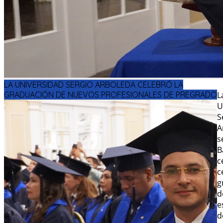
LA UNIVERSIDAD SERGIO ARBOLEDA CELEBRÓ LA
GRADUACIÓN DE NUEVOS PROFESIONALES DE PREGRADO
L
U
S
A
s
B
c
c
g
d
e
d