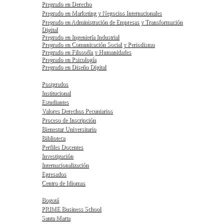
Pregrado en Derecho
Pregrado en Marketing y Negocios Internacionales
Pregrado en Administración de Empresas y Transformación
Digital
Pregrado en Ingeniería Industrial
Pregrado en Comunicación Social y Periodismo
Pregrado en Filosofía y Humanidades
Pregrado en Psicología
Pregrado en Diseño Digital
Postgrados
Institucional
Estudiantes
Valores Derechos Pecuniarios
Proceso de Inscripción
Bienestar Universitario
Biblioteca
Perfiles Docentes
Investigación
Internacionalización
Egresados
Centro de Idiomas
Bogotá
PRIME Business School
Santa Marta