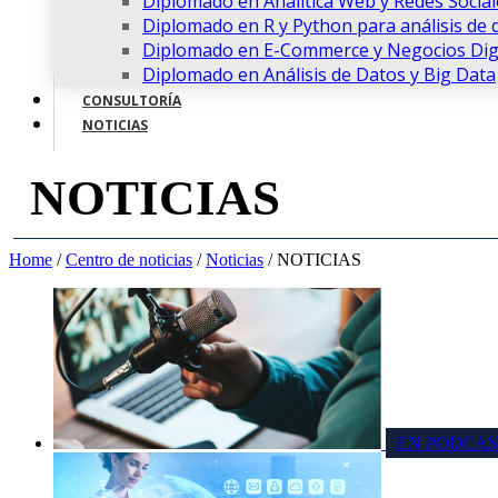
Diplomado en Analítica Web y Redes Social
Diplomado en R y Python para análisis de 
Diplomado en E-Commerce y Negocios Digi
Diplomado en Análisis de Datos y Big Data
CONSULTORÍA
NOTICIAS
NOTICIAS
Home
/
Centro de noticias
/
Noticias
/
NOTICIAS
EN PODCAS