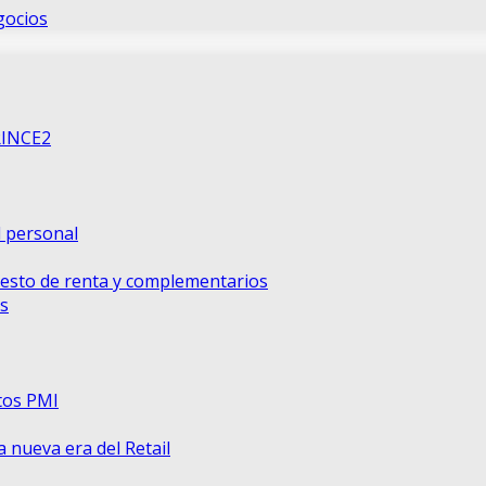
gocios
RINCE2
d personal
uesto de renta y complementarios
s
tos PMI
nueva era del Retail