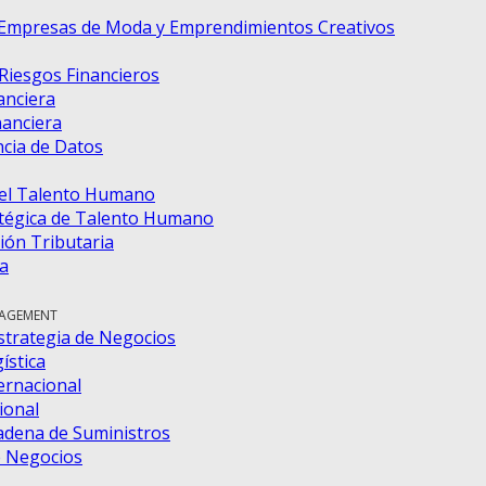
 Empresas de Moda y Emprendimientos Creativos
 Riesgos Financieros
anciera
nanciera
ncia de Datos
del Talento Humano
tégica de Talento Humano
ión Tributaria
a
NAGEMENT
strategia de Negocios
ística
ernacional
ional
adena de Suministros
e Negocios