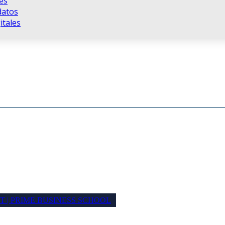
es
datos
tales
T | PRIME BUSINESS SCHOOL