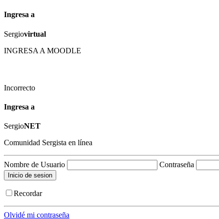
Ingresa a
Sergio
virtual
INGRESA A MOODLE
Incorrecto
Ingresa a
Sergio
NET
Comunidad Sergista en línea
Nombre de Usuario
Contraseña
Recordar
Olvidé mi contraseña