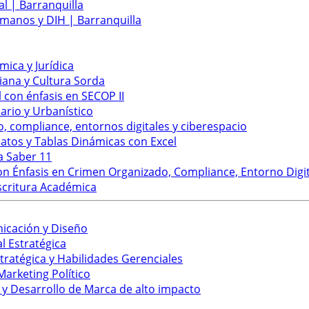
l | Barranquilla
manos y DIH | Barranquilla
ica y Jurídica
ana y Cultura Sorda
 con énfasis en SECOP II
rio y Urbanístico
, compliance, entornos digitales y ciberespacio
atos y Tablas Dinámicas con Excel
a Saber 11
 Énfasis en Crimen Organizado, Compliance, Entorno Digit
scritura Académica
nicación y Diseño
 Estratégica
ratégica y Habilidades Gerenciales
arketing Político
 Desarrollo de Marca de alto impacto