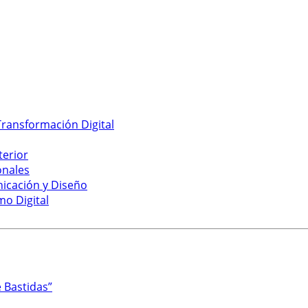
ransformación Digital
terior
onales
nicación y Diseño
mo Digital
 Bastidas”