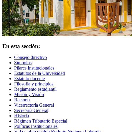
En esta sección:
Consejo directivo
Símbolos
Pilares Institucionales
Estatutos de la Universidad
Estatuto docente
Filosofía y principios
Reglamento estudiantil
Misión y Visión
Rectoría
Vicerrectoría General
Secretaría General
Historia
Régimen Tributario Especial
Políticas Institucionales
Vida y obra de don Rodrigo Noguera Laborde