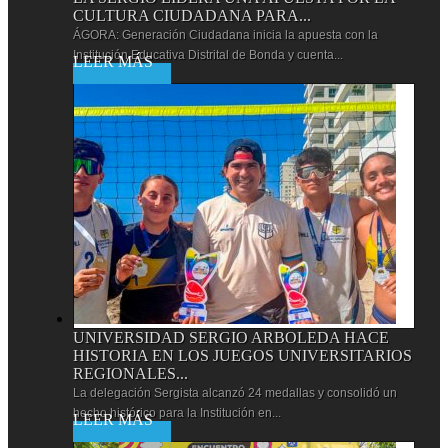
CULTURA CIUDADANA PARA...
ÁGORA: Generación Ciudadana inicia la apuesta con la
Institución Educativa Distrital de Bonda y cuenta...
Leer más
UNIVERSIDAD SERGIO ARBOLEDA HACE
HISTORIA EN LOS JUEGOS UNIVERSITARIOS
REGIONALES...
La delegación Sergista alcanzó 24 medallas y consolidó un
hecho histórico para la Institución en...
Leer más