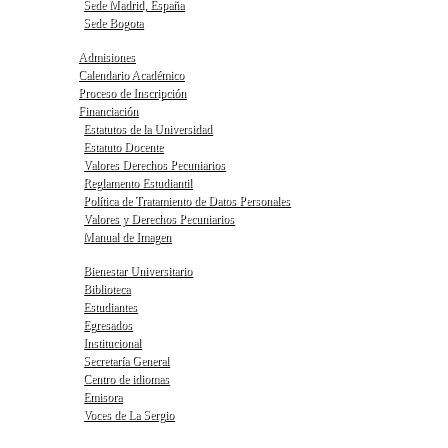
Sede Madrid, España
Sede Bogota
Admisiones
Calendario Académico
Proceso de Inscripción
Financiación
Estatutos de la Universidad
Estatuto Docente
Valores Derechos Pecuniarios
Reglamento Estudiantil
Política de Tratamiento de Datos Personales
Valores y Derechos Pecuniarios
Manual de Imagen
Bienestar Universitario
Biblioteca
Estudiantes
Egresados
Institucional
Secretaría General
Centro de idiomas
Emisora
Voces de La Sergio