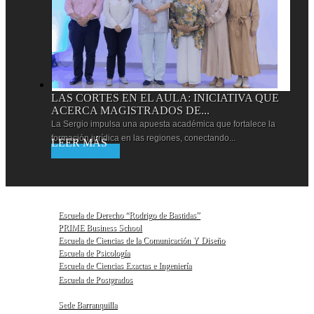
LAS CORTES EN EL AULA: INICIATIVA QUE
ACERCA MAGISTRADOS DE...
La Sergio impulsa una apuesta académica que fortalece la
formación jurídica en las regiones, conectando...
Leer más
Escuela de Derecho “Rodrigo de Bastidas”
PRIME Business School
Escuela de Ciencias de la Comunicación Y Diseño
Escuela de Psicología
Escuela de Ciencias Exactas e Ingeniería
Escuela de Postgrados
Sede Barranquilla