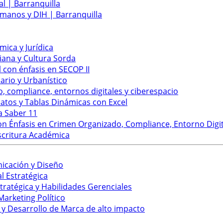
l | Barranquilla
manos y DIH | Barranquilla
ica y Jurídica
ana y Cultura Sorda
 con énfasis en SECOP II
rio y Urbanístico
, compliance, entornos digitales y ciberespacio
atos y Tablas Dinámicas con Excel
a Saber 11
 Énfasis en Crimen Organizado, Compliance, Entorno Digit
scritura Académica
nicación y Diseño
 Estratégica
ratégica y Habilidades Gerenciales
arketing Político
 Desarrollo de Marca de alto impacto