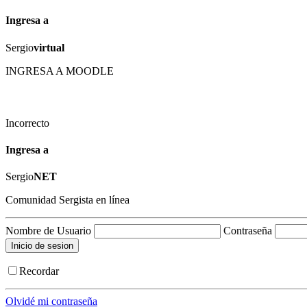
Ingresa a
Sergio
virtual
INGRESA A MOODLE
Incorrecto
Ingresa a
Sergio
NET
Comunidad Sergista en línea
Nombre de Usuario
Contraseña
Recordar
Olvidé mi contraseña