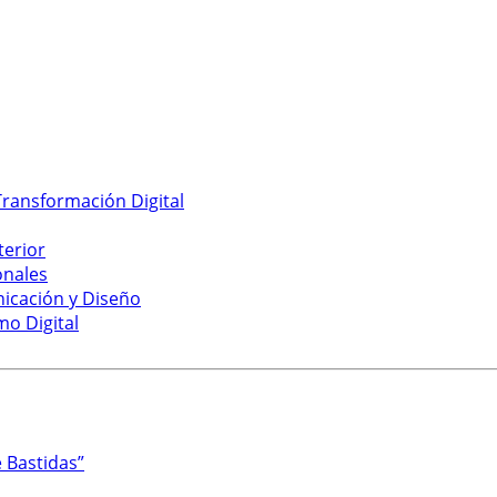
ransformación Digital
terior
onales
nicación y Diseño
mo Digital
 Bastidas”