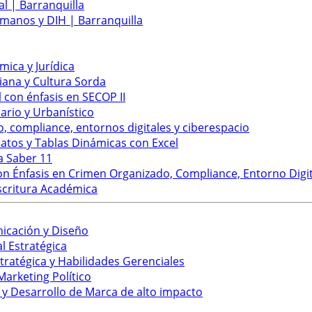
l | Barranquilla
manos y DIH | Barranquilla
ica y Jurídica
ana y Cultura Sorda
 con énfasis en SECOP II
rio y Urbanístico
, compliance, entornos digitales y ciberespacio
atos y Tablas Dinámicas con Excel
a Saber 11
 Énfasis en Crimen Organizado, Compliance, Entorno Digit
scritura Académica
nicación y Diseño
 Estratégica
ratégica y Habilidades Gerenciales
arketing Político
 Desarrollo de Marca de alto impacto