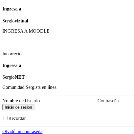
Ingresa a
Sergio
virtual
INGRESA A MOODLE
Incorrecto
Ingresa a
Sergio
NET
Comunidad Sergista en línea
Nombre de Usuario
Contraseña
Recordar
Olvidé mi contraseña