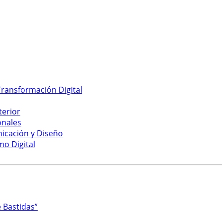
ransformación Digital
terior
onales
nicación y Diseño
mo Digital
 Bastidas”