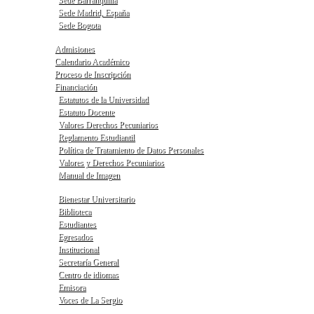
Sede Madrid, España
Sede Bogota
Admisiones
Calendario Académico
Proceso de Inscripción
Financiación
Estatutos de la Universidad
Estatuto Docente
Valores Derechos Pecuniarios
Reglamento Estudiantil
Política de Tratamiento de Datos Personales
Valores y Derechos Pecuniarios
Manual de Imagen
Bienestar Universitario
Biblioteca
Estudiantes
Egresados
Institucional
Secretaría General
Centro de idiomas
Emisora
Voces de La Sergio