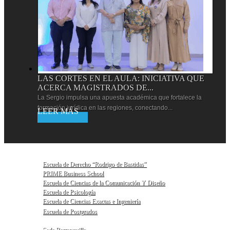
LAS CORTES EN EL AULA: INICIATIVA QUE
ACERCA MAGISTRADOS DE...
La Sergio impulsa una apuesta académica que fortalece la
formación jurídica en las regiones, conectando...
Leer más
Escuela de Derecho “Rodrigo de Bastidas”
PRIME Business School
Escuela de Ciencias de la Comunicación Y Diseño
Escuela de Psicología
Escuela de Ciencias Exactas e Ingeniería
Escuela de Postgrados
Sede Barranquilla