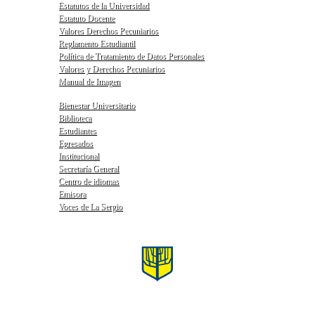
Estatutos de la Universidad
Estatuto Docente
Valores Derechos Pecuniarios
Reglamento Estudiantil
Política de Tratamiento de Datos Personales
Valores y Derechos Pecuniarios
Manual de Imagen
Bienestar Universitario
Biblioteca
Estudiantes
Egresados
Institucional
Secretaría General
Centro de idiomas
Emisora
Voces de La Sergio