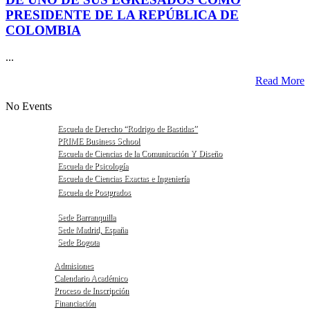
PRESIDENTE DE LA REPÚBLICA DE
COLOMBIA
...
Read More
No Events
Escuela de Derecho “Rodrigo de Bastidas”
PRIME Business School
Escuela de Ciencias de la Comunicación Y Diseño
Escuela de Psicología
Escuela de Ciencias Exactas e Ingeniería
Escuela de Postgrados
Sede Barranquilla
Sede Madrid, España
Sede Bogota
Admisiones
Calendario Académico
Proceso de Inscripción
Financiación