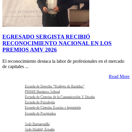
EGRESADO SERGISTA RECIBIÓ
RECONOCIMIENTO NACIONAL EN LOS
PREMIOS AMV 2026
El reconocimiento destaca la labor de profesionales en el mercado
de capitales ...
Read More
Escuela de Derecho “Rodrigo de Bastidas”
PRIME Business School
Escuela de Ciencias de la Comunicación Y Diseño
Escuela de Psicología
Escuela de Ciencias Exactas e Ingeniería
Escuela de Postgrados
Sede Barranquilla
Sede Madrid, España