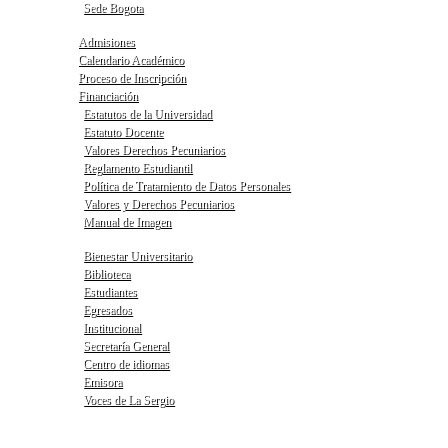
Sede Bogota
Admisiones
Calendario Académico
Proceso de Inscripción
Financiación
Estatutos de la Universidad
Estatuto Docente
Valores Derechos Pecuniarios
Reglamento Estudiantil
Política de Tratamiento de Datos Personales
Valores y Derechos Pecuniarios
Manual de Imagen
Bienestar Universitario
Biblioteca
Estudiantes
Egresados
Institucional
Secretaría General
Centro de idiomas
Emisora
Voces de La Sergio