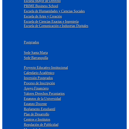
Escuela Mayor de Derecho
PRIME Business School
Escuela de Humanidades y Ciencias Sociales
Escuela de Artes y Creación
Escuela de Ciencias Exactas e Ingeniería
Escuela de Comunicación e Industrias Digitales
Postgrados
Sede Santa Marta
Sede Barranquilla
Proyecto Educativo Institucional
Calendario Académico
Inversión Postgrados
Proceso de Inscripción
Apoyo Financiero
Valores Derechos Pecuniarios
Estatutos de la Universidad
Estatuto Docente
Reglamento Estudiantil
Plan de Desarrollo
Centros e Institutos
Regulación de Publicidad