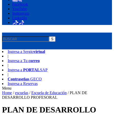
Facebook
YouTube
Instragram
LinkedIn
TikTok
S
Ingresa a
Sergio
virtual
|
Ingresa a
Tu
correo
|
Ingresa a
PORTAL
SAP
|
Contraseñas
GECO
Ingresa a
Reservas
Menu
Home
/
escuelas
/
Escuela de Educación
/
PLAN DE
DESARROLLO PROFESORAL
PLAN DE DESARROLLO