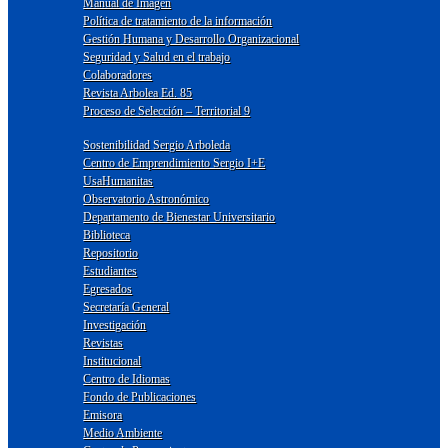
Manual de Imagen
Política de tratamiento de la información
Gestión Humana y Desarrollo Organizacional
Seguridad y Salud en el trabajo
Colaboradores
Revista Arbolea Ed. 85
Proceso de Selección – Territorial 9
Sostenibilidad Sergio Arboleda
Centro de Emprendimiento Sergio I+E
UsaHumanitas
Observatorio Astronómico
Departamento de Bienestar Universitario
Biblioteca
Repositorio
Estudiantes
Egresados
Secretaría General
Investigación
Revistas
Institucional
Centro de Idiomas
Fondo de Publicaciones
Emisora
Medio Ambiente