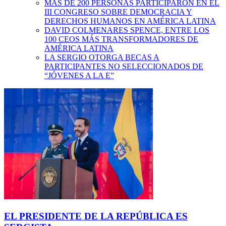
MÁS DE 200 PERSONAS PARTICIPARON EN EL
III CONGRESO SOBRE DEMOCRACIA Y
DERECHOS HUMANOS EN AMÉRICA LATINA
DAVID COLMENARES SPENCE, ENTRE LOS
100 CEOS MÁS TRANSFORMADORES DE
AMÉRICA LATINA
LA SERGIO OTORGA BECAS A
PARTICIPANTES NO SELECCIONADOS DE
“JÓVENES A LA E”
EL PRESIDENTE DE LA REPÚBLICA ES