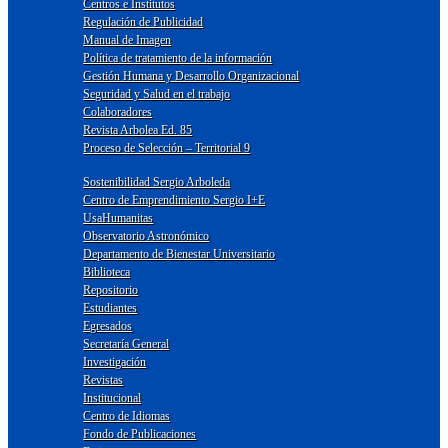
Centros e Institutos
Regulación de Publicidad
Manual de Imagen
Política de tratamiento de la información
Gestión Humana y Desarrollo Organizacional
Seguridad y Salud en el trabajo
Colaboradores
Revista Arbolea Ed. 85
Proceso de Selección – Territorial 9
Sostenibilidad Sergio Arboleda
Centro de Emprendimiento Sergio I+E
UsaHumanitas
Observatorio Astronómico
Departamento de Bienestar Universitario
Biblioteca
Repositorio
Estudiantes
Egresados
Secretaría General
Investigación
Revistas
Institucional
Centro de Idiomas
Fondo de Publicaciones