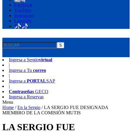
Facebook
YouTube
Instragram
LinkedIn
TikTok
S
Ingresa a
Sergio
virtual
|
Ingresa a
Tu
correo
|
Ingresa a
PORTAL
SAP
|
Contraseñas
GECO
Ingresa a
Reservas
Menu
Home
/
En la Sergio
/
LA SERGIO FUE DESIGNADA
MIEMBRO DE LA COMISIÓN MUTIS
LA SERGIO FUE