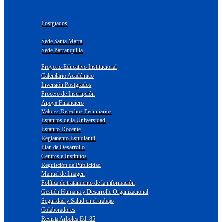
Postgrados
Sede Santa Marta
Sede Barranquilla
Proyecto Educativo Institucional
Calendario Académico
Inversión Postgrados
Proceso de Inscripción
Apoyo Financiero
Valores Derechos Pecuniarios
Estatutos de la Universidad
Estatuto Docente
Reglamento Estudiantil
Plan de Desarrollo
Centros e Institutos
Regulación de Publicidad
Manual de Imagen
Política de tratamiento de la información
Gestión Humana y Desarrollo Organizacional
Seguridad y Salud en el trabajo
Colaboradores
Revista Arbolea Ed. 85