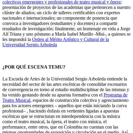
colectivos emergentes y profesionales de teatro musical y ópera
;
presentación de proyectos de las academias que pertenecen a nuestro
clúster de aliados; un ciclo de talleres certificables con expertos
nacionales e internacionales; un componente de ponencia que
convoca a investigadores (estudiantes y docentes) a compartir
resultados de investigación; finalmente, un homenaje en vida a Jorge
Alí Triana y uno póstumo a María Isabel Murillo -Misi-, a quienes se
les impondrá la
Orden al Mérito Artístico y Cultural de la
Universidad Sergio Arboleda
¿POR QUÉ ESCENA TEMU?
La Escuela de Artes de la Universidad Sergio Arboleda entiende la
necesidad del sector de las artes escénicas de consolidar escenarios
de convergencia en torno al estudio multidisciplinar de las mismas y
ha venido gestando desde su apuesta formativa con el
Programa de
Teatro Musical
, espacios de construcción colectiva y agenciamiento
para los actores emergentes – aquellos que están iniciando la curva
profesional– , haciendo énfasis en vertientes ligadas a apuestas
escénicas que se estructuran en interdependencia con la música
como el teatro musical, la ópera, el teatro con música, el
performance, entre otros, que en Colombia no cuentan con las
mismas oportunidades de exposición y circulación en el medio. Así