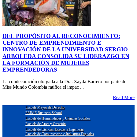
DEL PROPÓSITO AL RECONOCIMIENTO:
CENTRO DE EMPRENDIMIENTO E
INNOVACIÓN DE LA UNIVERSIDAD SERGIO
ARBOLEDA CONSOLIDA SU LIDERAZGO EN
LA FORMACIÓN DE MUJERES
EMPRENDEDORAS
La condecoración otorgada a la Dra. Zayda Barrero por parte de
Miss Mundo Colombia ratifica el impac ...
Read More
Escuela Mayor de Derecho
PRIME Business School
Escuela de Humanidades y Ciencias Sociales
Escuela de Artes y Creación
Escuela de Ciencias Exactas e Ingeniería
Escuela de Comunicación e Industrias Digitales