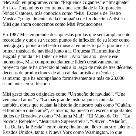
televisión en programas como “Pequeños Gigantes” e “Imagínate”.
En Los Timpanitos encontramos una semilla de la Corporación
Niños Cantores, más conocida como “Misi, Escuela de Teatro
Musical”; e igualmente, de la Compañía de Producción Artística
Misi que ahora conocemos como Misi Producciones.
En 1987 Misi emprende dos apuestas por las que será ampliamente
recordada y que a su vez son puntos de inflexión de su labor como
pedagoga y pionera del teatro musical en nuestro país: produce su
primer musical de navidad junto a la Orquesta Filarmónica de
Bogotá y funda “El Taller de Misi”. Año tras año –desde ese
momento–, Misi comprometidamente lideró creativamente un
proyecto que le ha ofrecido al país a lo largo de más de tres décadas
decenas de producciones de alta calidad artística y técnica;
asimismo, que ha acompañado formativamente a más de 23.000
estudiantes en su historia.
Misi gestó títulos originales como “Un sueño de navidad”, “Una
ventana al amor” y “La más grande historia jamás cantada”;
también, obras que relatan la historia de nuestro país como “Gaitán,
el hombre a quién amé”; asimismo, ha puesto en escena importantes
títulos de Broadway como “Mamma Mia!”, “El Mago de Oz”, “La
Novicia Rebelde”, “Jesucristo Superestrella”, “Oliver”, “Aladín”,
“La Bella y la Bestia”, entre otros; finalmente, llevó nuestro talento a
Estados Unidos, tanto a Nueva York como Washington, lo que