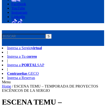
Facebook
YouTube
Instragram
LinkedIn
TikTok
S
Ingresa a
Sergio
virtual
|
Ingresa a
Tu
correo
|
Ingresa a
PORTAL
SAP
|
Contraseñas
GECO
Ingresa a
Reservas
Menu
Home
/
ESCENA TEMU – TEMPORADA DE PROYECTOS
ESCÉNICOS DE LA SERGIO
ESCENA TEMU –