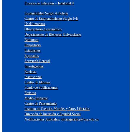
Proceso de Selección – Territorial 9
Sostenibilidad Sergio Arboleda
Centro de Emprendimiento Sergio I+E
UsaHumanitas
Observatorio Astronómico
Departamento de Bienestar Universitario
Biblioteca
Repositorio
Estudiantes
Egresados
Secretaría General
Investigación
Revistas
Institucional
Centro de Idiomas
Fondo de Publicaciones
Emisora
Medio Ambiente
Centro de Pensamiento
Instituto de Ciencias Morales y Artes Liberales
Dirección de Inclusión y Equidad Social
Notificaciones Judiciales: oficinajuridica@usa.edu.co