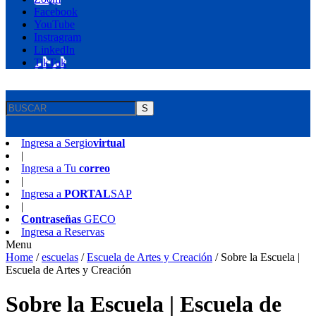
Facebook
YouTube
Instragram
LinkedIn
TikTok
S
Ingresa a
Sergio
virtual
|
Ingresa a
Tu
correo
|
Ingresa a
PORTAL
SAP
|
Contraseñas
GECO
Ingresa a
Reservas
Menu
Home
/
escuelas
/
Escuela de Artes y Creación
/
Sobre la Escuela |
Escuela de Artes y Creación
Sobre la Escuela | Escuela de