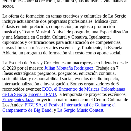
reflexiones sobre la creación, la cultura y las industrias vinculadas al
sector.
La oferta de formación en temas creativos y culturales de La Sergio
incluye actualmente dos programas profesionales: Música (con
énfasis en interpretación, composición, arreglos o producción
musical) y Teatro Musical. A nivel de posgrado, una Especialización
y una Maestría en Gestión Cultural y Creativa. Igualmente,
diplomados y certificaciones para actualización de competencias,
cursos libres en música y artes escénicas y, finalmente, la Escuela
Abierta, un programa de formación sin costo como aporte social.
La Escuela de Artes y Creación es un macroproyecto liderado desde
el 2020 por el maestro
Julián Montaña Rodríguez
. Trabaja en 7
líneas estratégicas: pregrados, posgrados, educación continua,
sostenibilidad y responsabilidad social, eventos de alto impacto,
internacionalización e investigación. Somos organizadores de 6
reconocidos eventos:
ECO, el Encuentro de Músicas Colombianas
de La Sergio
;
Escena TEMU
, la temporada de proyectos escénicos;
Emergentes Jazz
, proyecto a cuatro manos con el Centro Cultural de
Los Andes;
FIGUSA, el Festival Internacional de Guitarra
;
el
Campamento de Big Band
; y
La Sergio Music Contest
.