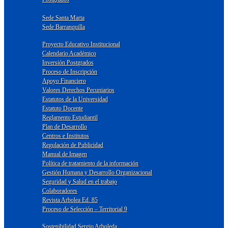
Sede Santa Marta
Sede Barranquilla
Proyecto Educativo Institucional
Calendario Académico
Inversión Postgrados
Proceso de Inscripción
Apoyo Financiero
Valores Derechos Pecuniarios
Estatutos de la Universidad
Estatuto Docente
Reglamento Estudiantil
Plan de Desarrollo
Centros e Institutos
Regulación de Publicidad
Manual de Imagen
Política de tratamiento de la información
Gestión Humana y Desarrollo Organizacional
Seguridad y Salud en el trabajo
Colaboradores
Revista Arbolea Ed. 85
Proceso de Selección – Territorial 9
Sostenibilidad Sergio Arboleda