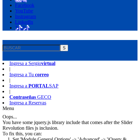
Facebook
YouTube
Instragram
LinkedIn
TikTok
S
Ingresa a
Sergio
virtual
|
Ingresa a
Tu
correo
|
Ingresa a
PORTAL
SAP
|
Contraseñas
GECO
Ingresa a
Reservas
Menu
Oops...
You have some jquery.js library include that comes after the Slider
Revolution files js inclusion.
To fix this, you can:
1. Set 'Module General Options' -> 'Advanced' -> 'jQuery &