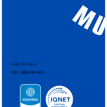
Calle 74 # 14-14
PBX:
(601) 546 1133