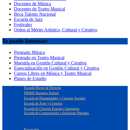
Docentes de Música
Docentes de Teatro Musical
Beca Talento Nacional
Escuela de Jazz
Festivales
Orden al Mérito Artístico, Cultural y Creativo
Te puede Interesar:
Pregrado Música
Pregrado en Teatro Musical
Maestría en Gestión Cultural y Creativa
Especialización en Gestión Cultural y Creativa
Cursos Libres en Música y Teatro Musical
Planes de Estudio
Escuela Mayor de Derecho
PRIME Business School
Escuela de Humanidades y Ciencias Sociales
Escuela de Artes y Creación
Escuela de Ciencias Exactas e Ingeniería
Escuela de Comunicación e Industrias Digitales
Postgrados