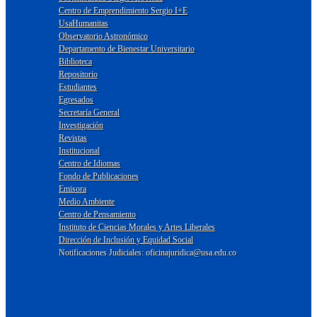
Centro de Emprendimiento Sergio I+E
UsaHumanitas
Observatorio Astronómico
Departamento de Bienestar Universitario
Biblioteca
Repositorio
Estudiantes
Egresados
Secretaría General
Investigación
Revistas
Institucional
Centro de Idiomas
Fondo de Publicaciones
Emisora
Medio Ambiente
Centro de Pensamiento
Instituto de Ciencias Morales y Artes Liberales
Dirección de Inclusión y Equidad Social
Notificaciones Judiciales: oficinajuridica@usa.edu.co