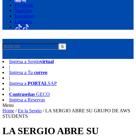
Facebook
YouTube
Instragram
LinkedIn
TikTok
S
Ingresa a
Sergio
virtual
|
Ingresa a
Tu
correo
|
Ingresa a
PORTAL
SAP
|
Contraseñas
GECO
Ingresa a
Reservas
Menu
Home
/
En la Sergio
/
LA SERGIO ABRE SU GRUPO DE AWS
STUDENTS
LA SERGIO ABRE SU