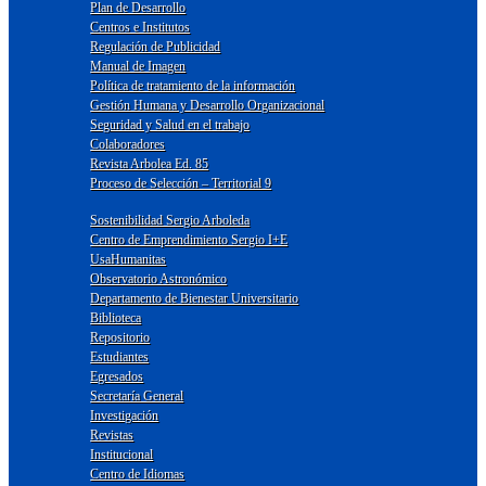
Plan de Desarrollo
Centros e Institutos
Regulación de Publicidad
Manual de Imagen
Política de tratamiento de la información
Gestión Humana y Desarrollo Organizacional
Seguridad y Salud en el trabajo
Colaboradores
Revista Arbolea Ed. 85
Proceso de Selección – Territorial 9
Sostenibilidad Sergio Arboleda
Centro de Emprendimiento Sergio I+E
UsaHumanitas
Observatorio Astronómico
Departamento de Bienestar Universitario
Biblioteca
Repositorio
Estudiantes
Egresados
Secretaría General
Investigación
Revistas
Institucional
Centro de Idiomas