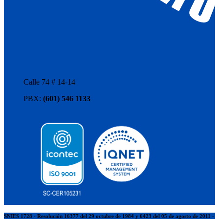
Calle 74 # 14-14
PBX:
(601) 546 1133
SNIES 1728 - Resolución 16377 del 29 octubre de 1984 y 6423 del 05 de agosto de 2011 -