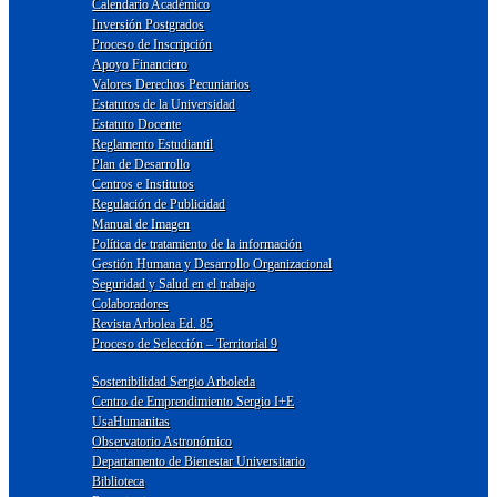
Calendario Académico
Inversión Postgrados
Proceso de Inscripción
Apoyo Financiero
Valores Derechos Pecuniarios
Estatutos de la Universidad
Estatuto Docente
Reglamento Estudiantil
Plan de Desarrollo
Centros e Institutos
Regulación de Publicidad
Manual de Imagen
Política de tratamiento de la información
Gestión Humana y Desarrollo Organizacional
Seguridad y Salud en el trabajo
Colaboradores
Revista Arbolea Ed. 85
Proceso de Selección – Territorial 9
Sostenibilidad Sergio Arboleda
Centro de Emprendimiento Sergio I+E
UsaHumanitas
Observatorio Astronómico
Departamento de Bienestar Universitario
Biblioteca