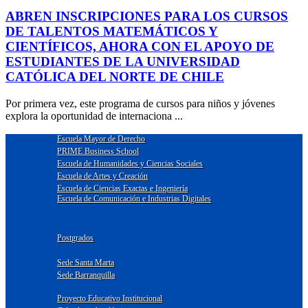
ABREN INSCRIPCIONES PARA LOS CURSOS
DE TALENTOS MATEMÁTICOS Y
CIENTÍFICOS, AHORA CON EL APOYO DE
ESTUDIANTES DE LA UNIVERSIDAD
CATÓLICA DEL NORTE DE CHILE
Por primera vez, este programa de cursos para niños y jóvenes
explora la oportunidad de internaciona ...
Escuela Mayor de Derecho
PRIME Business School
Escuela de Humanidades y Ciencias Sociales
Escuela de Artes y Creación
Escuela de Ciencias Exactas e Ingeniería
Escuela de Comunicación e Industrias Digitales
Postgrados
Sede Santa Marta
Sede Barranquilla
Proyecto Educativo Institucional