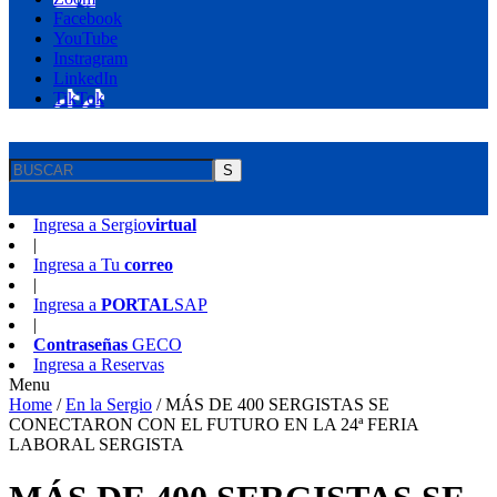
Facebook
YouTube
Instragram
LinkedIn
TikTok
S
Ingresa a
Sergio
virtual
|
Ingresa a
Tu
correo
|
Ingresa a
PORTAL
SAP
|
Contraseñas
GECO
Ingresa a
Reservas
Menu
Home
/
En la Sergio
/
MÁS DE 400 SERGISTAS SE
CONECTARON CON EL FUTURO EN LA 24ª FERIA
LABORAL SERGISTA