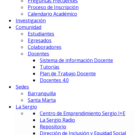
Preguntas Frecuentes
Gestión Deportiva
Proceso de Inscripción
Innovación y Economía de Dato
Calendario Académico
Marketing Integral y Negocios
Investigación
Negocios Estratégicos de Mod
Comunidad
Negocios, Emprendimiento e I
Estudiantes
Tecnología en Dirección Técnic
Egresados
Colaboradores
PREUNIVERSITARIOS
Docentes
Preuniversitario
Sistema de información Docente
Preparatorio en Música
Tutorías
Preparatorio en Teatro Musica
Plan de Trabajo Docente
Docentes 4.0
Sedes
Postgrados
Barranquilla
Santa Marta
La Sergio
PRIME BUSINESS SCHOOL
Centro de Emprendimiento Sergio I+E
DOCTORADO:
La Sergio Radio
DIN – Doctorado en Innovación
Repositorio
MAESTRÍAS:
Dirección de Inclusión y Equidad Social
EMBA – Executive MBA