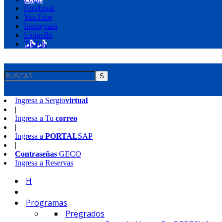
Facebook
YouTube
Instragram
LinkedIn
TikTok
S
Ingresa a
Sergio
virtual
|
Ingresa a
Tu
correo
|
Ingresa a
PORTAL
SAP
|
Contraseñas
GECO
Ingresa a
Reservas
H
Programas
Pregrados