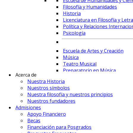
Escuela de Humanidades y Cienc
Filosofía y Humanidades
Historia
Licenciatura en Filosofía y Letr
Política y Relaciones Internacio
Psicología
Escuela de Artes y Creación
Música
Teatro Musical
Preparatorio en Música
Acerca de
Preparatorio en Teatro Musica
Nuestra Historia
Nuestros símbolos
Nuestra filosofía y nuestros principios
Prime Business School
Nuestros fundadores
Administración de Empresas y 
Admisiones
Comercio Internacional y Logís
Apoyo Financiero
Contaduría
Becas
Economía
Financiación para Posgrados
Finanzas, Fintech y Comercio Ex