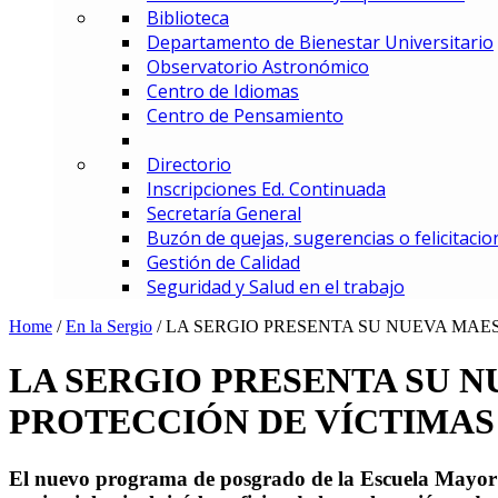
Biblioteca
MBA – Maestría en Administrac
Departamento de Bienestar Universitario
MAF – Maestría en Administraci
Observatorio Astronómico
MAGD – Maestría en Analítica y
Centro de Idiomas
MCI – Maestría en Comercio In
Centro de Pensamiento
MDEMEC – Maestría en Direcci
MDGT – Maestría en Dirección y
Directorio
MGCM – Maestría en Gerencia 
Inscripciones Ed. Continuada
MGCS – Maestría en Gerencia d
Secretaría General
Maestría en Gerencia Estratég
Buzón de quejas, sugerencias o felicitacio
MGIED – Maestría en Gestión de
Gestión de Calidad
MGE – Maestría en Gestión Ene
Seguridad y Salud en el trabajo
ESPECIALIZACIONES
Especialización en Comercio In
Home
/
En la Sergio
/
LA SERGIO PRESENTA SU NUEVA MAE
Especialización en Gerencia de
Especialización en Gerencia d
LA SERGIO PRESENTA SU 
Especialización en Gerencia Es
PROTECCIÓN DE VÍCTIMAS
Especialización en Gerencia Fin
Especialización en Gerencia Log
Especialización en Gestión de R
El nuevo programa de posgrado de la Escuela Mayor de