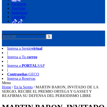
Facebook
YouTube
Instragram
LinkedIn
TikTok
S
Ingresa a
Sergio
virtual
|
Ingresa a
Tu
correo
|
Ingresa a
PORTAL
SAP
|
Contraseñas
GECO
Ingresa a
Reservas
Menu
Home
/
En la Sergio
/
MARTIN BARON, INVITADO DE LA
SERGIO, RECIBE EL PREMIO ORTEGA Y GASSET Y
REAFIRMA SU DEFENSA DEL PERIODISMO LIBRE