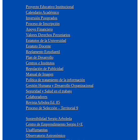
Proyecto Educativo Institucional
Calendario Académico
Inversión Postgrados
Proceso de Inscripción
Apoyo Financiero
Valores Derechos Pecuniarios
Estatutos de la Universidad
Estatuto Docente
Reglamento Estudiantil
Plan de Desarrollo
Centros e Institutos
Regulación de Publicidad
Manual de Imagen
Política de tratamiento de la información
Gestión Humana y Desarrollo Organizacional
Seguridad y Salud en el trabajo
Colaboradores
Revista Arbolea Ed. 85
Proceso de Selección – Territorial 9
Sostenibilidad Sergio Arboleda
Centro de Emprendimiento Sergio I+E
UsaHumanitas
Observatorio Astronómico