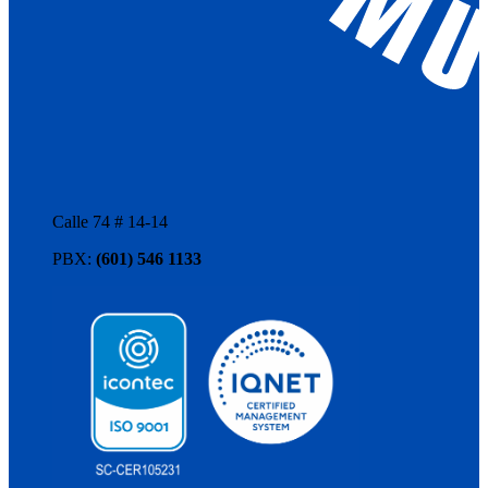
Calle 74 # 14-14
PBX:
(601) 546 1133