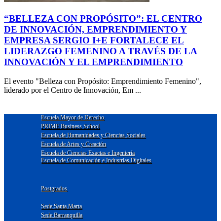
“BELLEZA CON PROPÓSITO”: EL CENTRO
DE INNOVACIÓN, EMPRENDIMIENTO Y
EMPRESA SERGIO I+E FORTALECE EL
LIDERAZGO FEMENINO A TRAVÉS DE LA
INNOVACIÓN Y EL EMPRENDIMIENTO
El evento "Belleza con Propósito: Emprendimiento Femenino",
liderado por el Centro de Innovación, Em ...
Escuela Mayor de Derecho
PRIME Business School
Escuela de Humanidades y Ciencias Sociales
Escuela de Artes y Creación
Escuela de Ciencias Exactas e Ingeniería
Escuela de Comunicación e Industrias Digitales
Postgrados
Sede Santa Marta
Sede Barranquilla