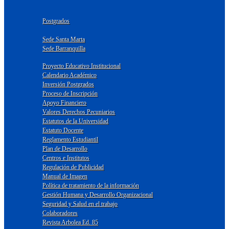
Postgrados
Sede Santa Marta
Sede Barranquilla
Proyecto Educativo Institucional
Calendario Académico
Inversión Postgrados
Proceso de Inscripción
Apoyo Financiero
Valores Derechos Pecuniarios
Estatutos de la Universidad
Estatuto Docente
Reglamento Estudiantil
Plan de Desarrollo
Centros e Institutos
Regulación de Publicidad
Manual de Imagen
Política de tratamiento de la información
Gestión Humana y Desarrollo Organizacional
Seguridad y Salud en el trabajo
Colaboradores
Revista Arbolea Ed. 85