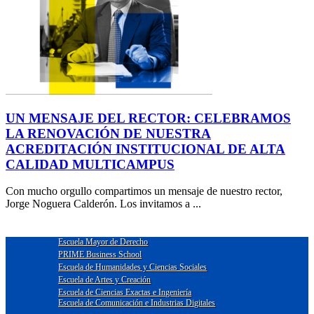
UN MENSAJE DEL RECTOR: CELEBRAMOS
LA RENOVACIÓN DE NUESTRA
ACREDITACIÓN INSTITUCIONAL DE ALTA
CALIDAD MULTICAMPUS
Con mucho orgullo compartimos un mensaje de nuestro rector,
Jorge Noguera Calderón. Los invitamos a ...
Escuela Mayor de Derecho
PRIME Business School
Escuela de Humanidades y Ciencias Sociales
Escuela de Artes y Creación
Escuela de Ciencias Exactas e Ingeniería
Escuela de Comunicación e Industrias Digitales