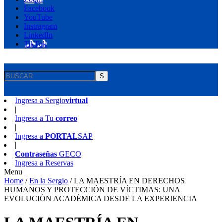
Facebook
YouTube
Instragram
LinkedIn
TikTok
S
Ingresa a
Sergio
virtual
|
Ingresa a
Tu
correo
|
Ingresa a
PORTAL
SAP
|
Contraseñas
GECO
Ingresa a
Reservas
Menu
Home
/
En la Sergio
/
LA MAESTRÍA EN DERECHOS
HUMANOS Y PROTECCIÓN DE VÍCTIMAS: UNA
EVOLUCIÓN ACADÉMICA DESDE LA EXPERIENCIA