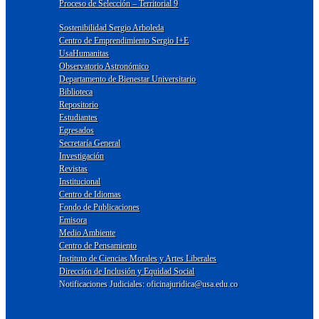
Proceso de Selección – Territorial 9
Sostenibilidad Sergio Arboleda
Centro de Emprendimiento Sergio I+E
UsaHumanitas
Observatorio Astronómico
Departamento de Bienestar Universitario
Biblioteca
Repositorio
Estudiantes
Egresados
Secretaría General
Investigación
Revistas
Institucional
Centro de Idiomas
Fondo de Publicaciones
Emisora
Medio Ambiente
Centro de Pensamiento
Instituto de Ciencias Morales y Artes Liberales
Dirección de Inclusión y Equidad Social
Notificaciones Judiciales: oficinajuridica@usa.edu.co