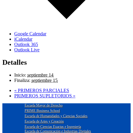
Google Calendar
iCalendar
Outlook 365
Outlook Live
Detalles
Inicio:
septiembre 14
Finaliza:
septiembre 15
«
PRIMEROS PARCIALES
PRIMEROS SUPLETORIOS
»
Escuela Mayor de Derecho
PRIME Business School
Escuela de Humanidades y Ciencias Sociales
Escuela de Artes y Creación
Escuela de Ciencias Exactas e Ingeniería
Escuela de Comunicación e Industrias Digitales