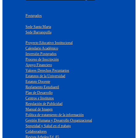
Postgrados
Sede Santa Marta
Sede Barranquilla
Proyecto Educativo Institucional
Calendario Académico
Inversión Postgrados
Proceso de Inscripción
Apoyo Financiero
Valores Derechos Pecuniarios
Estatutos de la Universidad
Estatuto Docente
Reglamento Estudiantil
Plan de Desarrollo
Centros e Institutos
Regulación de Publicidad
Manual de Imagen
Política de tratamiento de la información
Gestión Humana y Desarrollo Organizacional
Seguridad y Salud en el trabajo
Colaboradores
Revista Arbolea Ed. 85