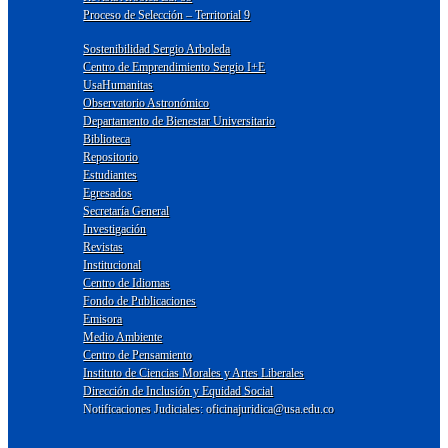
Proceso de Selección – Territorial 9
Sostenibilidad Sergio Arboleda
Centro de Emprendimiento Sergio I+E
UsaHumanitas
Observatorio Astronómico
Departamento de Bienestar Universitario
Biblioteca
Repositorio
Estudiantes
Egresados
Secretaría General
Investigación
Revistas
Institucional
Centro de Idiomas
Fondo de Publicaciones
Emisora
Medio Ambiente
Centro de Pensamiento
Instituto de Ciencias Morales y Artes Liberales
Dirección de Inclusión y Equidad Social
Notificaciones Judiciales: oficinajuridica@usa.edu.co