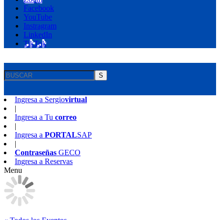
Facebook
YouTube
Instragram
LinkedIn
TikTok
S
Ingresa a
Sergio
virtual
|
Ingresa a
Tu
correo
|
Ingresa a
PORTAL
SAP
|
Contraseñas
GECO
Ingresa a
Reservas
Menu