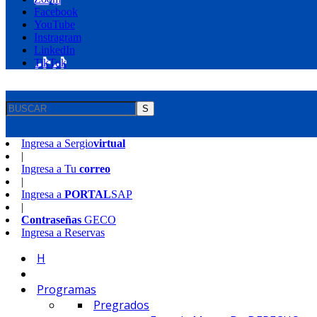
Facebook
YouTube
Instragram
LinkedIn
TikTok
S
Ingresa a
Sergio
virtual
|
Ingresa a
Tu
correo
|
Ingresa a
PORTAL
SAP
|
Contraseñas
GECO
Ingresa a
Reservas
H
Programas
Pregrados