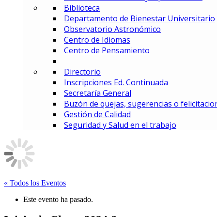
Biblioteca
MBA – Maestría en Administrac
Departamento de Bienestar Universitario
MAF – Maestría en Administraci
Observatorio Astronómico
MAGD – Maestría en Analítica y
Centro de Idiomas
MCI – Maestría en Comercio In
Centro de Pensamiento
MDEMEC – Maestría en Direcci
MDGT – Maestría en Dirección y
Directorio
MGCM – Maestría en Gerencia 
Inscripciones Ed. Continuada
MGCS – Maestría en Gerencia d
Secretaría General
Maestría en Gerencia Estratég
Buzón de quejas, sugerencias o felicitacio
MGIED – Maestría en Gestión de
Gestión de Calidad
MGE – Maestría en Gestión Ene
Seguridad y Salud en el trabajo
ESPECIALIZACIONES
Especialización en Comercio In
Especialización en Gerencia de
Especialización en Gerencia d
Especialización en Gerencia Es
Especialización en Gerencia Fin
« Todos los Eventos
Especialización en Gerencia Log
Este evento ha pasado.
Especialización en Gestión de R