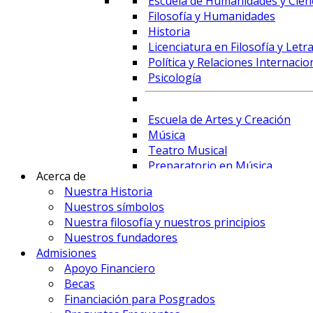
Escuela de Humanidades y Cienc
Filosofía y Humanidades
Historia
Licenciatura en Filosofía y Letr
Política y Relaciones Internacio
Psicología
Escuela de Artes y Creación
Música
Teatro Musical
Preparatorio en Música
Acerca de
Preparatorio en Teatro Musica
Nuestra Historia
Nuestros símbolos
Nuestra filosofía y nuestros principios
Prime Business School
Nuestros fundadores
Administración de Empresas y 
Admisiones
Comercio Internacional y Logís
Apoyo Financiero
Contaduría
Becas
Economía
Financiación para Posgrados
Finanzas, Fintech y Comercio Ex