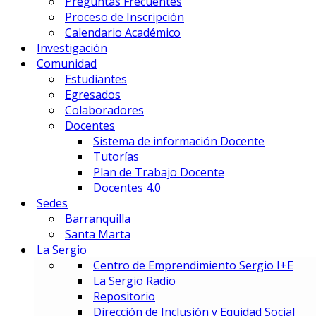
Preguntas Frecuentes
Gestión Deportiva
Proceso de Inscripción
Innovación y Economía de Dato
Calendario Académico
Marketing Integral y Negocios
Investigación
Negocios Estratégicos de Mod
Comunidad
Negocios, Emprendimiento e I
Estudiantes
Tecnología en Dirección Técnic
Egresados
Colaboradores
PREUNIVERSITARIOS
Docentes
Preuniversitario
Sistema de información Docente
Preparatorio en Música
Tutorías
Preparatorio en Teatro Musica
Plan de Trabajo Docente
Docentes 4.0
Sedes
Postgrados
Barranquilla
Santa Marta
La Sergio
PRIME BUSINESS SCHOOL
Centro de Emprendimiento Sergio I+E
DOCTORADO:
La Sergio Radio
DIN – Doctorado en Innovación
Repositorio
MAESTRÍAS:
Dirección de Inclusión y Equidad Social
EMBA – Executive MBA