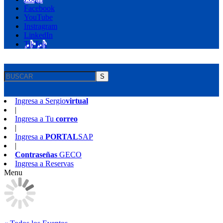
Facebook
YouTube
Instragram
LinkedIn
TikTok
S
Ingresa a
Sergio
virtual
|
Ingresa a
Tu
correo
|
Ingresa a
PORTAL
SAP
|
Contraseñas
GECO
Ingresa a
Reservas
Menu