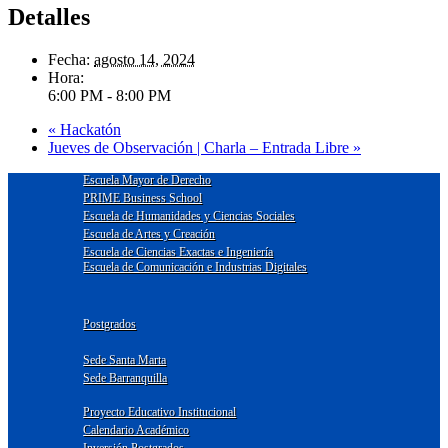
Detalles
Fecha:
agosto 14, 2024
Hora:
6:00 PM - 8:00 PM
«
Hackatón
Jueves de Observación | Charla – Entrada Libre
»
Escuela Mayor de Derecho
PRIME Business School
Escuela de Humanidades y Ciencias Sociales
Escuela de Artes y Creación
Escuela de Ciencias Exactas e Ingeniería
Escuela de Comunicación e Industrias Digitales
Postgrados
Sede Santa Marta
Sede Barranquilla
Proyecto Educativo Institucional
Calendario Académico