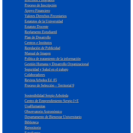
Inversión Postgrados
Proceso de Inscripción
Apoyo Financiero
Valores Derechos Pecuniarios
Estatutos de la Universidad
Estatuto Docente
Reglamento Estudiantil
Plan de Desarrollo
Centros e Institutos
Regulación de Publicidad
Manual de Imagen
Política de tratamiento de la información
Gestión Humana y Desarrollo Organizacional
Seguridad y Salud en el trabajo
Colaboradores
Revista Arbolea Ed. 85
Proceso de Selección – Territorial 9
Sostenibilidad Sergio Arboleda
Centro de Emprendimiento Sergio I+E
UsaHumanitas
Observatorio Astronómico
Departamento de Bienestar Universitario
Biblioteca
Repositorio