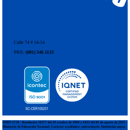
Calle 74 # 14-14
PBX:
(601) 546 1133
SNIES 1728 - Resolución 16377 del 29 octubre de 1984 y 6423 del 05 de agosto de 2011 -
Ministerio de Educación Nacional. Carácter académico: universitario. Institución sujeta