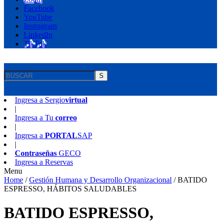
Facebook
YouTube
Instragram
LinkedIn
TikTok
S
Ingresa a
Sergio
virtual
|
Ingresa a
Tu
correo
|
Ingresa a
PORTAL
SAP
|
Contraseñas
GECO
Ingresa a
Reservas
Menu
Home
/
Gestión Humana y Desarrollo Organizacional
/
BATIDO
ESPRESSO, HÁBITOS SALUDABLES
BATIDO ESPRESSO,