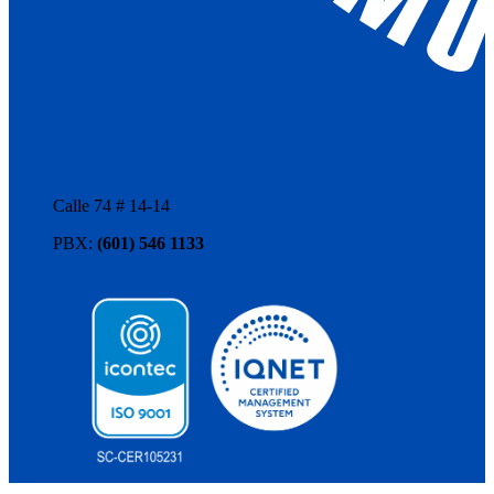
Calle 74 # 14-14
PBX:
(601) 546 1133