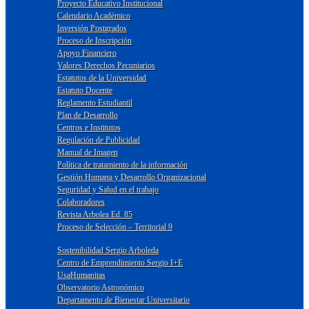
Proyecto Educativo Institucional
Calendario Académico
Inversión Postgrados
Proceso de Inscripción
Apoyo Financiero
Valores Derechos Pecuniarios
Estatutos de la Universidad
Estatuto Docente
Reglamento Estudiantil
Plan de Desarrollo
Centros e Institutos
Regulación de Publicidad
Manual de Imagen
Política de tratamiento de la información
Gestión Humana y Desarrollo Organizacional
Seguridad y Salud en el trabajo
Colaboradores
Revista Arbolea Ed. 85
Proceso de Selección – Territorial 9
Sostenibilidad Sergio Arboleda
Centro de Emprendimiento Sergio I+E
UsaHumanitas
Observatorio Astronómico
Departamento de Bienestar Universitario