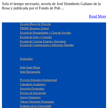
Solo el tiempo necesario, novela de José Humberto Galiano de la
Rosa y publicada por el Fondo de Pub ...
Read More
Escuela Mayor de Derecho
PRIME Business School
Escuela de Humanidades y Ciencias Sociales
Escuela de Artes y Creación
Escuela de Ciencias Exactas e Ingeniería
Escuela de Comunicación e Industrias Digitales
Postgrados
Sede Santa Marta
Sede Barranquilla
Proyecto Educativo Institucional
Calendario Académico
Inversión Postgrados
Proceso de Inscripción
Apoyo Financiero
Valores Derechos Pecuniarios
Estatutos de la Universidad