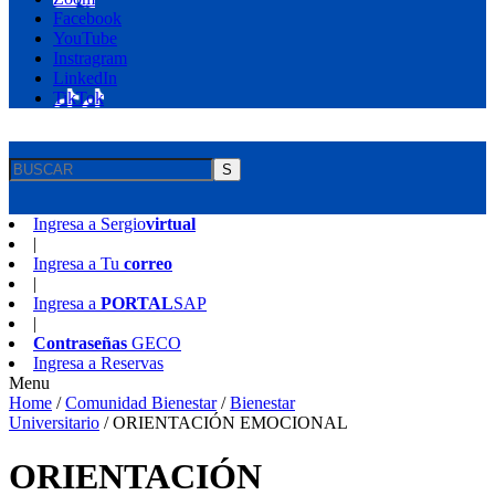
Facebook
YouTube
Instragram
LinkedIn
TikTok
S
Ingresa a
Sergio
virtual
|
Ingresa a
Tu
correo
|
Ingresa a
PORTAL
SAP
|
Contraseñas
GECO
Ingresa a
Reservas
Menu
Home
/
Comunidad Bienestar
/
Bienestar
Universitario
/
ORIENTACIÓN EMOCIONAL
ORIENTACIÓN