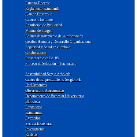
Estatuto Docente
Reglamento Estudiantil
Plan de Desarrollo
Centros e Institutos
Regulación de Publicidad
Manual de Imagen
Política de tratamiento de la información
Gestión Humana y Desarrollo Organizacional
Seguridad y Salud en el trabajo
Colaboradores
Revista Arbolea Ed. 85
Proceso de Selección – Territorial 9
Sostenibilidad Sergio Arboleda
Centro de Emprendimiento Sergio I+E
UsaHumanitas
Observatorio Astronómico
Departamento de Bienestar Universitario
Biblioteca
Repositorio
Estudiantes
Egresados
Secretaría General
Investigación
Revistas