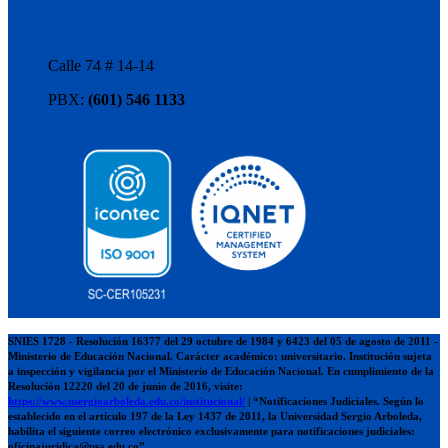
Calle 74 # 14-14
PBX:
(601) 546 1133
SNIES 1728 - Resolución 16377 del 29 octubre de 1984 y 6423 del 05 de agosto de 2011 -
Ministerio de Educación Nacional. Carácter académico: universitario. Institución sujeta
a inspección y vigilancia por el Ministerio de Educación Nacional. En cumplimiento de la
Resolución 12220 del 20 de junio de 2016, visite:
https://www.usergioarboleda.edu.co/institucional/
| “Notificaciones Judiciales. Según lo
establecido en el artículo 197 de la Ley 1437 de 2011, la Universidad Sergio Arboleda,
habilita el siguiente correo electrónico exclusivamente para notificaciones judiciales:
oficinajuridica@usa.edu.co”.