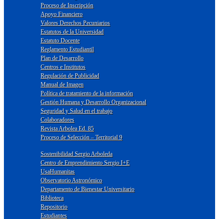
Proceso de Inscripción
Apoyo Financiero
Valores Derechos Pecuniarios
Estatutos de la Universidad
Estatuto Docente
Reglamento Estudiantil
Plan de Desarrollo
Centros e Institutos
Regulación de Publicidad
Manual de Imagen
Política de tratamiento de la información
Gestión Humana y Desarrollo Organizacional
Seguridad y Salud en el trabajo
Colaboradores
Revista Arbolea Ed. 85
Proceso de Selección – Territorial 9
Sostenibilidad Sergio Arboleda
Centro de Emprendimiento Sergio I+E
UsaHumanitas
Observatorio Astronómico
Departamento de Bienestar Universitario
Biblioteca
Repositorio
Estudiantes