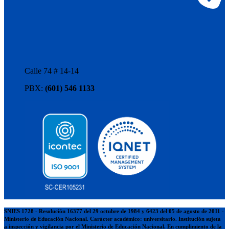
Calle 74 # 14-14
PBX:
(601) 546 1133
SNIES 1728 - Resolución 16377 del 29 octubre de 1984 y 6423 del 05 de agosto de 2011 -
Ministerio de Educación Nacional. Carácter académico: universitario. Institución sujeta
a inspección y vigilancia por el Ministerio de Educación Nacional. En cumplimiento de la