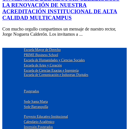
LA RENOVACIÓN DE NUESTRA
ACREDITACIÓN INSTITUCIONAL DE ALTA
CALIDAD MULTICAMPUS
Con mucho orgullo compartimos un mensaje de nuestro rector,
Jorge Noguera Calderón. Los invitamos a ...
Escuela Mayor de Derecho
PRIME Business School
Escuela de Humanidades y Ciencias Sociales
Escuela de Artes y Creación
Escuela de Ciencias Exactas e Ingeniería
Escuela de Comunicación e Industrias Digitales
Postgrados
Sede Santa Marta
Sede Barranquilla
Proyecto Educativo Institucional
Calendario Académico
Inversión Postgrados