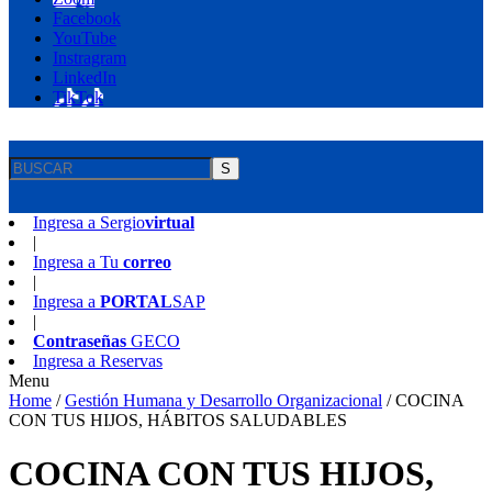
Facebook
YouTube
Instragram
LinkedIn
TikTok
S
Ingresa a
Sergio
virtual
|
Ingresa a
Tu
correo
|
Ingresa a
PORTAL
SAP
|
Contraseñas
GECO
Ingresa a
Reservas
Menu
Home
/
Gestión Humana y Desarrollo Organizacional
/
COCINA
CON TUS HIJOS, HÁBITOS SALUDABLES
COCINA CON TUS HIJOS,