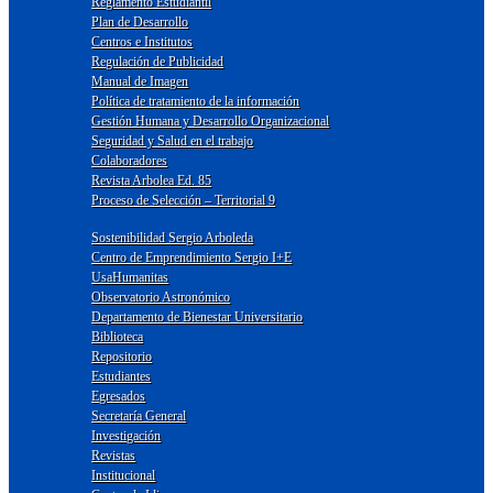
Reglamento Estudiantil
Plan de Desarrollo
Centros e Institutos
Regulación de Publicidad
Manual de Imagen
Política de tratamiento de la información
Gestión Humana y Desarrollo Organizacional
Seguridad y Salud en el trabajo
Colaboradores
Revista Arbolea Ed. 85
Proceso de Selección – Territorial 9
Sostenibilidad Sergio Arboleda
Centro de Emprendimiento Sergio I+E
UsaHumanitas
Observatorio Astronómico
Departamento de Bienestar Universitario
Biblioteca
Repositorio
Estudiantes
Egresados
Secretaría General
Investigación
Revistas
Institucional