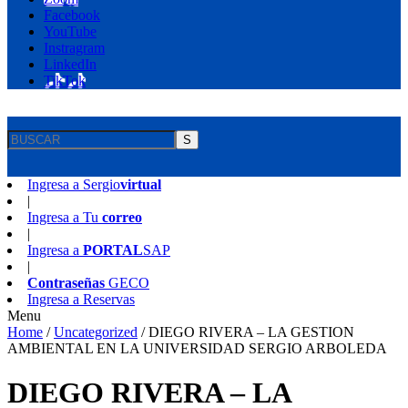
Facebook
YouTube
Instragram
LinkedIn
TikTok
S
Ingresa a
Sergio
virtual
|
Ingresa a
Tu
correo
|
Ingresa a
PORTAL
SAP
|
Contraseñas
GECO
Ingresa a
Reservas
Menu
Home
/
Uncategorized
/
DIEGO RIVERA – LA GESTION
AMBIENTAL EN LA UNIVERSIDAD SERGIO ARBOLEDA
DIEGO RIVERA – LA