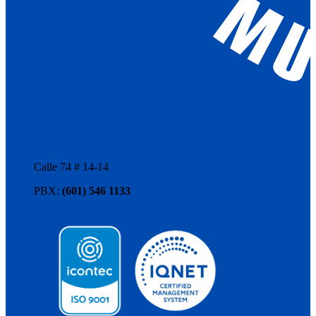
Calle 74 # 14-14
PBX:
(601) 546 1133