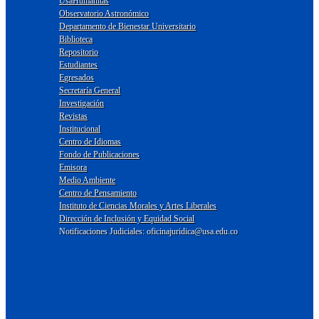
UsaHumanitas
Observatorio Astronómico
Departamento de Bienestar Universitario
Biblioteca
Repositorio
Estudiantes
Egresados
Secretaría General
Investigación
Revistas
Institucional
Centro de Idiomas
Fondo de Publicaciones
Emisora
Medio Ambiente
Centro de Pensamiento
Instituto de Ciencias Morales y Artes Liberales
Dirección de Inclusión y Equidad Social
Notificaciones Judiciales: oficinajuridica@usa.edu.co