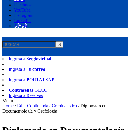
Facebook
YouTube
Instragram
LinkedIn
TikTok
S
Ingresa a
Sergio
virtual
|
Ingresa a
Tu
correo
|
Ingresa a
PORTAL
SAP
|
Contraseñas
GECO
Ingresa a
Reservas
Menu
Home
/
Edu. Continuada
/
Criminalística
/
Diplomado en
Documentología y Grafología