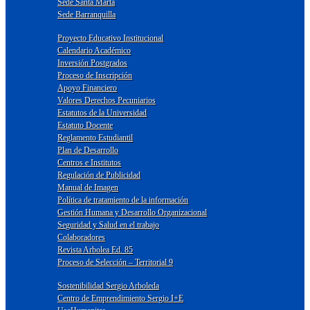
Sede Santa Marta
Sede Barranquilla
Proyecto Educativo Institucional
Calendario Académico
Inversión Postgrados
Proceso de Inscripción
Apoyo Financiero
Valores Derechos Pecuniarios
Estatutos de la Universidad
Estatuto Docente
Reglamento Estudiantil
Plan de Desarrollo
Centros e Institutos
Regulación de Publicidad
Manual de Imagen
Política de tratamiento de la información
Gestión Humana y Desarrollo Organizacional
Seguridad y Salud en el trabajo
Colaboradores
Revista Arbolea Ed. 85
Proceso de Selección – Territorial 9
Sostenibilidad Sergio Arboleda
Centro de Emprendimiento Sergio I+E