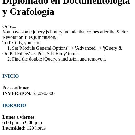
Diplomado en Documentología
y Grafología
Oops...
You have some jquery.js library include that comes after the Slider
Revolution files js inclusion.
To fix this, you can:
1. Set 'Module General Options' -> 'Advanced' -> 'jQuery &
OutPut Filters' -> 'Put JS to Body' to on
2. Find the double jQuery.js inclusion and remove it
INICIO
Por confirmar
INVERSIÓN:
$3.090.000
HORARIO
Lunes a viernes
6:00 p.m. a 9:00 p.m.
Intensidad:
120 horas